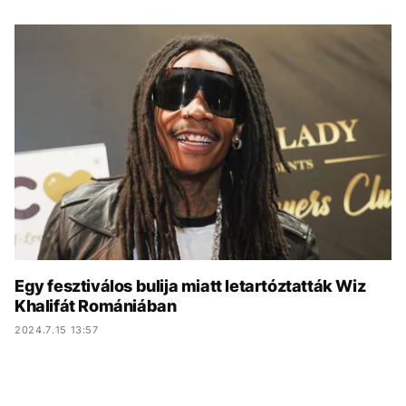
KÖZÉLET
UTAZÁS
ÉLETMÓD
DESIGN
BESZÉLGETÉSEK
ARCOK
VIDEÓ
TÖRTÉNETEK
GASZTRO
Egy fesztiválos bulija miatt letartóztatták Wiz
Khalifát Romániában
2024.7.15 13:57