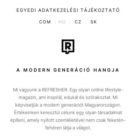
Videó
Kultúra
EGYEDI ADATKEZELÉSI TÁJÉKOZTATÓ
Kvíz
ENTR
COM
|
HU
|
CZ
|
SK
Film + sorozat
Tech-Tudomány
Sport
Társadalom
A MODERN GENERÁCIÓ HANGJA
Közélet
Mi vagyunk a REFRESHER. Egy olyan online lifestyle-
Utazás
magazin, ami inspirál, edukál és szórakoztat. Mi
Életmód
képviseljük a modern generációt Magyarországon.
Értékeinken keresztül célunk egy olyan társadalmat
Design
építeni, amely nyitott szemléletével nem csak feketén-
Beszélgetések
fehéren látja a világot.