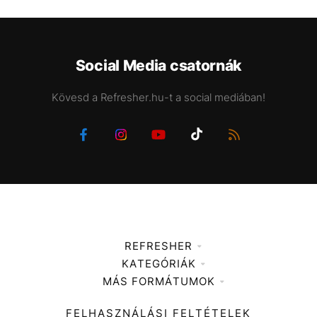
Social Media csatornák
Kövesd a Refresher.hu-t a social mediában!
REFRESHER
KATEGÓRIÁK
Médiaajánlat
MÁS FORMÁTUMOK
Zene
Impresszum
Kiemelt tartalmak
Divat
FELHASZNÁLÁSI FELTÉTELEK