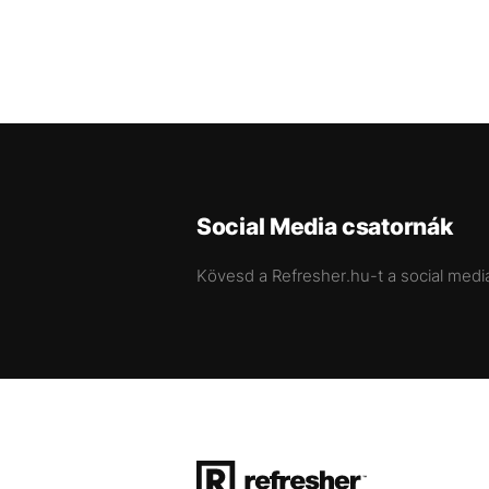
Social Media csatornák
Kövesd a Refresher.hu-t a social medi