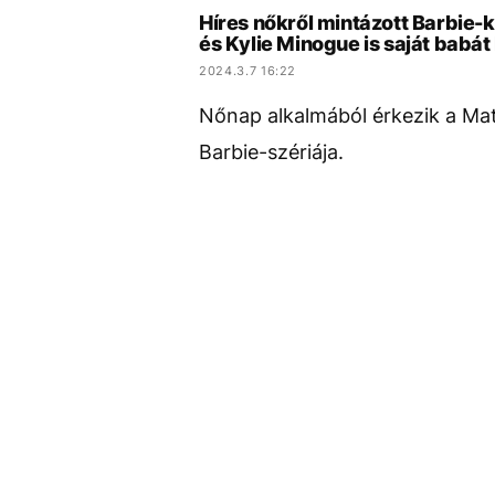
Híres nőkről mintázott Barbie-k
és Kylie Minogue is saját babát
2024.3.7 16:22
Nőnap alkalmából érkezik a Matt
Barbie-szériája.