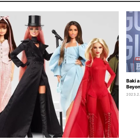
ÁLSÁG
MADONNA
FIDESZ
CHRISTOPHER NOLAN
Baki 
Beyon
2023.2