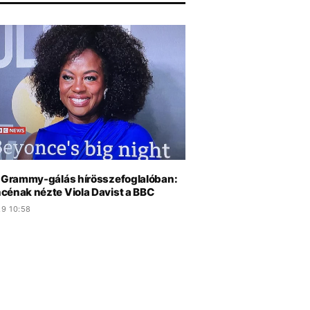
a Grammy-gálás hírösszefoglalóban:
cénak nézte Viola Davist a BBC
.9 10:58