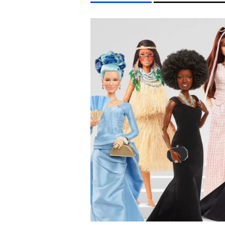
LIFESTYLE TÉMÁK
KONCERT
MAJKA
MTVA
DUNA
ENERGIAV
EGYÉB FORMÁTUMOK
REFRESHER
Kiemelt tartalmak
Videó
Kvíz
Médiaajánlat
Impresszum