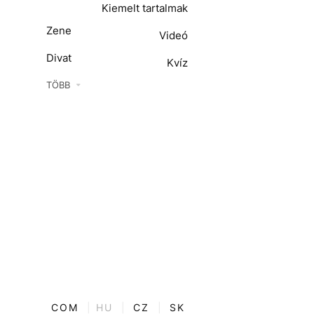
Kiemelt tartalmak
Zene
Videó
Divat
Kvíz
Kultúra
TÖBB
ENTR
Film + sorozat
ech-Tudomány
Sport
Társadalom
Közélet
Utazás
Életmód
COM
|
HU
|
CZ
|
SK