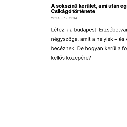
A sokszínű kerület, ami után eg
Csikágó története
2024.8.19 11:04
Létezik a budapesti Erzsébetvár
négyszöge, amit a helyiek – és
becéznek. De hogyan kerül a fo
kellős közepére?