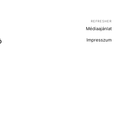
REFRESHER
Médiaajánlat
Impresszum
Ó
T