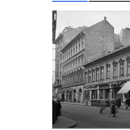
LIFESTYLE TÉMÁK
FIDESZ
HBO
MAJKA
SZIGET FESZTIVÁL
E
EGYÉB FORMÁTUMOK
REFRESHER
Kiemelt tartalmak
Videó
Kvíz
Médiaajánlat
Impresszum