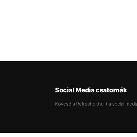
Social Media csatornák
Kövesd a Refresher.hu-t a social medi