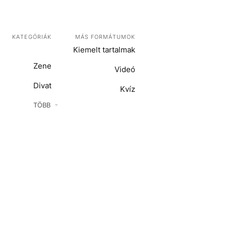
KATEGÓRIÁK
MÁS FORMÁTUMOK
Kiemelt tartalmak
Zene
Videó
Divat
Kvíz
Kultúra
TÖBB
ENTR
Film + sorozat
ech-Tudomány
Sport
Társadalom
Közélet