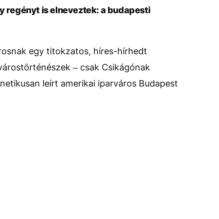
y regényt is elneveztek: a budapesti
osnak egy titokzatos, híres-hírhedt
 várostörténészek – csak Csikágónak
netikusan leírt amerikai iparváros Budapest