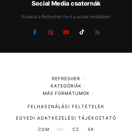
Social Media csatornák
Kövesd a Refresher.hu-t a social mediában!
REFRESHER
KATEGÓRIÁK
Médiaajánlat
MÁS FORMÁTUMOK
Zene
Impresszum
Kiemelt tartalmak
Divat
FELHASZNÁLÁSI FELTÉTELEK
Videó
Kultúra
EGYEDI ADATKEZELÉSI TÁJÉKOZTATÓ
Kvíz
ENTR
COM
|
HU
|
CZ
|
SK