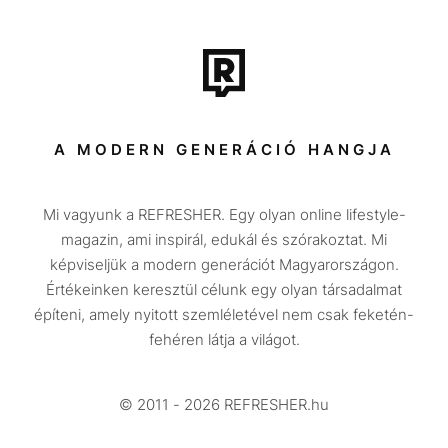
Film + sorozat
Tech-Tudomány
Sport
Társadalom
A MODERN GENERÁCIÓ HANGJA
Közélet
Mi vagyunk a REFRESHER. Egy olyan online lifestyle-
Utazás
magazin, ami inspirál, edukál és szórakoztat. Mi
Életmód
képviseljük a modern generációt Magyarországon.
Értékeinken keresztül célunk egy olyan társadalmat
Design
építeni, amely nyitott szemléletével nem csak feketén-
Beszélgetések
fehéren látja a világot.
Arcok
© 2011 - 2026 REFRESHER.hu
Videó