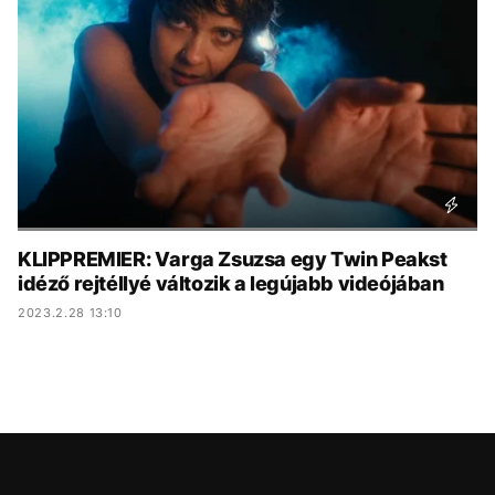
KÖZÉLET
UTAZÁS
ÉLETMÓD
DESIGN
BESZÉLGETÉSEK
ARCOK
VIDEÓ
TÖRTÉNETEK
GASZTRO
KLIPPREMIER: Varga Zsuzsa egy Twin Peakst
idéző rejtéllyé változik a legújabb videójában
2023.2.28 13:10