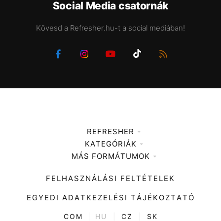
Social Media csatornák
Kövesd a Refresher.hu-t a social mediában!
REFRESHER
KATEGÓRIÁK
Médiaajánlat
MÁS FORMÁTUMOK
Zene
Impresszum
Kiemelt tartalmak
Divat
FELHASZNÁLÁSI FELTÉTELEK
Videó
Kultúra
EGYEDI ADATKEZELÉSI TÁJÉKOZTATÓ
Kvíz
ENTR
COM
|
HU
|
CZ
|
SK