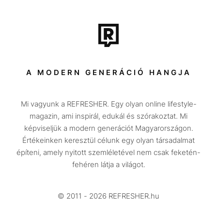
Film + sorozat
Tech-Tudomány
Sport
Társadalom
A MODERN GENERÁCIÓ HANGJA
Közélet
Mi vagyunk a REFRESHER. Egy olyan online lifestyle-
Utazás
magazin, ami inspirál, edukál és szórakoztat. Mi
Életmód
képviseljük a modern generációt Magyarországon.
Értékeinken keresztül célunk egy olyan társadalmat
Design
építeni, amely nyitott szemléletével nem csak feketén-
Beszélgetések
fehéren látja a világot.
Arcok
© 2011 - 2026 REFRESHER.hu
Videó