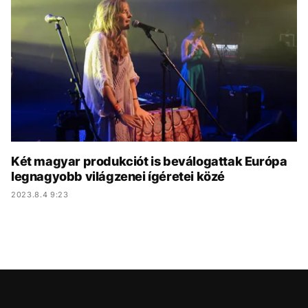
KÖZÉLET
UTAZÁS
ÉLETMÓD
DESIGN
BESZÉLGETÉSEK
ARCOK
VIDEÓ
TÖRTÉNETEK
GASZTRO
Két magyar produkciót is beválogattak Európa
legnagyobb világzenei ígéretei közé
2023.8.4 9:23