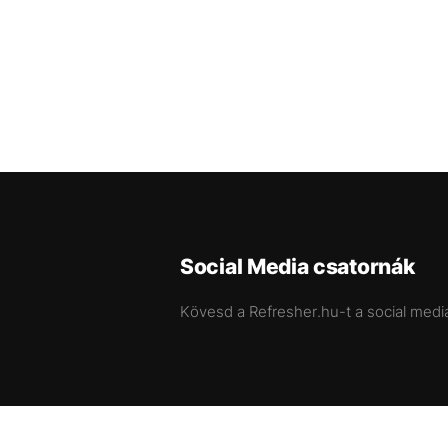
Social Media csatornák
Kövesd a Refresher.hu-t a social medi