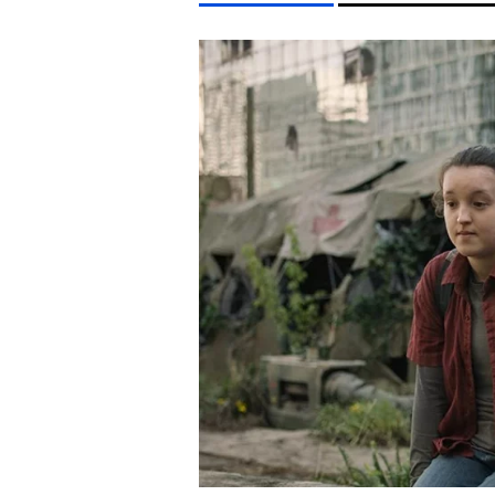
LIFESTYLE TÉMÁK
FIDESZ
SZIGET FESZTIVÁL
ENERGIAVÁLSÁG
CH
EGYÉB FORMÁTUMOK
REFRESHER
Kiemelt tartalmak
Videó
Kvíz
Médiaajánlat
Impresszum