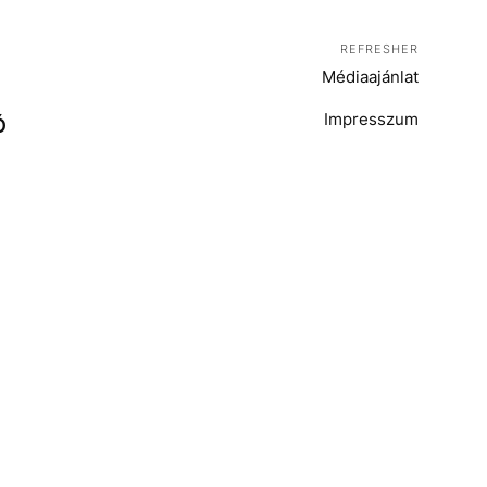
REFRESHER
Médiaajánlat
Impresszum
Ó
T