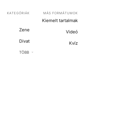
KATEGÓRIÁK
MÁS FORMÁTUMOK
Kiemelt tartalmak
Zene
Videó
Divat
Kvíz
Kultúra
TÖBB
ENTR
Film + sorozat
ech-Tudomány
Sport
Társadalom
Közélet