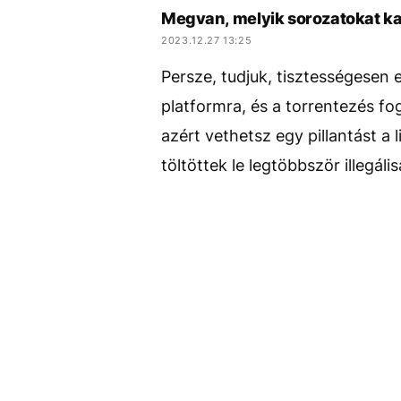
Megvan, melyik sorozatokat ka
2023.12.27 13:25
Persze, tudjuk, tisztességesen 
platformra, és a torrentezés f
azért vethetsz egy pillantást a
töltöttek le legtöbbször illegális