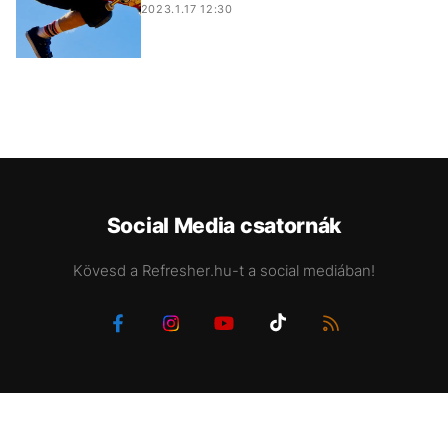
2023.1.17 12:30
Social Media csatornák
Kövesd a Refresher.hu-t a social mediában!