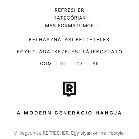
REFRESHER
KATEGÓRIÁK
Médiaajánlat
MÁS FORMÁTUMOK
Zene
Impresszum
Kiemelt tartalmak
Divat
FELHASZNÁLÁSI FELTÉTELEK
Videó
Kultúra
EGYEDI ADATKEZELÉSI TÁJÉKOZTATÓ
Kvíz
ENTR
COM
|
HU
|
CZ
|
SK
Film + sorozat
Tech-Tudomány
Sport
Társadalom
A MODERN GENERÁCIÓ HANGJA
Közélet
Mi vagyunk a REFRESHER. Egy olyan online lifestyle-
Utazás