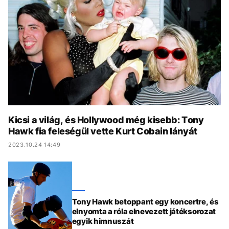
KÖZÉLET
UTAZÁS
ÉLETMÓD
DESIGN
BESZÉLGETÉSEK
ARCOK
VIDEÓ
TÖRTÉNETEK
GASZTRO
Kicsi a világ, és Hollywood még kisebb: Tony
Hawk fia feleségül vette Kurt Cobain lányát
2023.10.24 14:49
Tony Hawk betoppant egy koncertre, és
elnyomta a róla elnevezett játéksorozat
egyik himnuszát