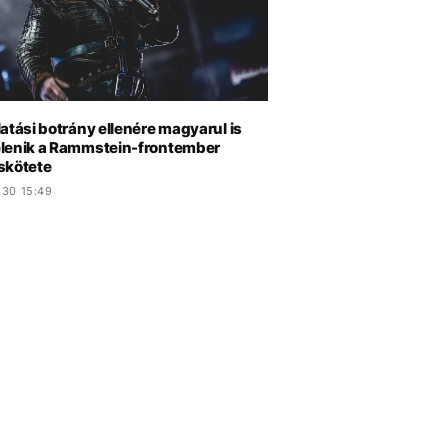
atási botrány ellenére magyarul is
lenik a Rammstein-frontember
skötete
.30 15:49