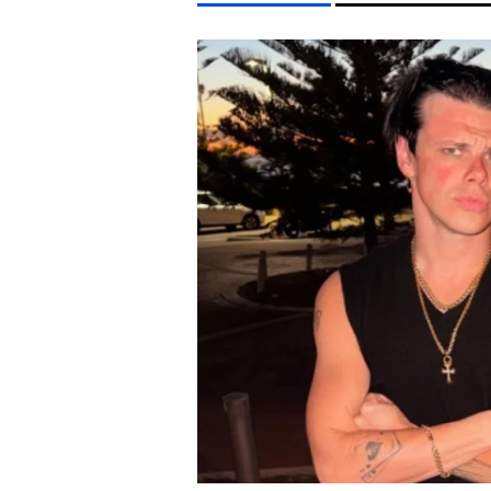
LIFESTYLE TÉMÁK
FIDESZ
SZIGET FESZTIVÁL
ENERGIAVÁLSÁG
NY
EGYÉB FORMÁTUMOK
REFRESHER
Kiemelt tartalmak
Videó
Kvíz
Médiaajánlat
Impresszum