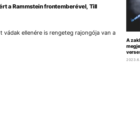
rt a Rammstein frontemberével, Till
 vádak ellenére is rengeteg rajongója van a
A zakl
megje
verse
2023.6