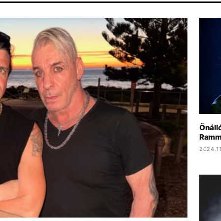
ÁR
CHRISTOPHER NOLAN
PARLAMENT
HBO
MAJKA
Önáll
Ramms
2024.11