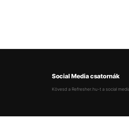
Social Media csatornák
Kövesd a Refresher.hu-t a social medi