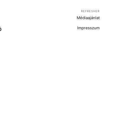
REFRESHER
Médiaajánlat
Impresszum
Ó
T