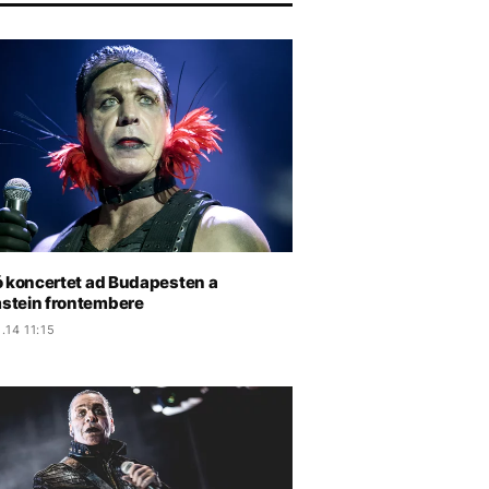
ó koncertet ad Budapesten a
tein frontembere
.14 11:15