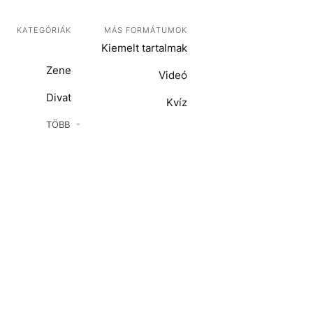
KATEGÓRIÁK
MÁS FORMÁTUMOK
Kiemelt tartalmak
Zene
Videó
Divat
Kvíz
Kultúra
TÖBB
ENTR
Film + sorozat
ech-Tudomány
Sport
Társadalom
Közélet