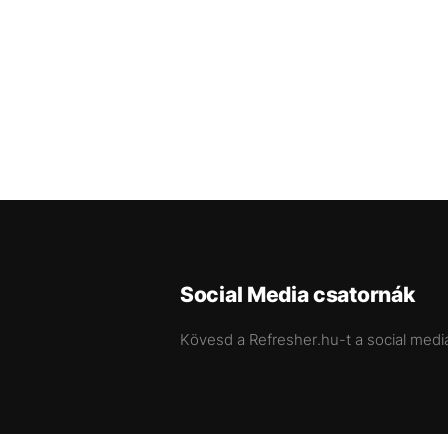
Social Media csatornák
Kövesd a Refresher.hu-t a social medi