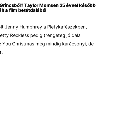
A Grincsből? Taylor Momsen 25 évvel később
lt a film betétdalából
olt Jenny Humphrey a Pletykafészekben,
retty Reckless pedig (rengeteg jó dala
re You Christmas még mindig karácsonyi, de
t.