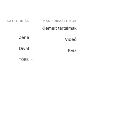
KATEGÓRIÁK
MÁS FORMÁTUMOK
Kiemelt tartalmak
Zene
Videó
Divat
Kvíz
Kultúra
TÖBB
ENTR
Film + sorozat
ech-Tudomány
Sport
Társadalom
Közélet