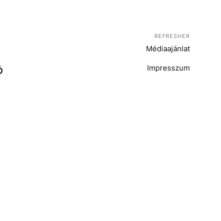
REFRESHER
Médiaajánlat
Impresszum
Ó
T