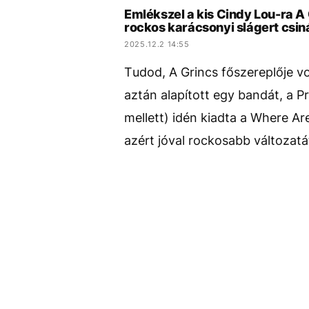
Emlékszel a kis Cindy Lou-ra 
rockos karácsonyi slágert csiná
2025.12.2 14:55
Tudod, A Grincs főszereplője v
aztán alapított egy bandát, a P
mellett) idén kiadta a Where A
azért jóval rockosabb változatá