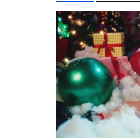
LIFESTYLE TÉMÁK
DUNA
KONCERT
ENERGIAVÁLSÁG
MADONNA
EGYÉB FORMÁTUMOK
REFRESHER
Kiemelt tartalmak
Videó
Kvíz
Médiaajánlat
Impresszum