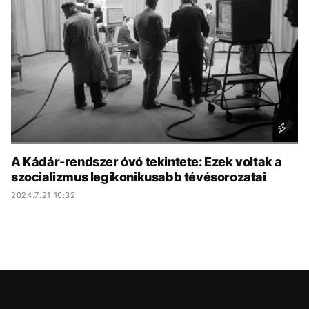
KÖZÉLET
UTAZÁS
ÉLETMÓD
DESIGN
BESZÉLGETÉSEK
ARCOK
VIDEÓ
TÖRTÉNETEK
GASZTRO
A Kádár-rendszer óvó tekintete: Ezek voltak a
szocializmus legikonikusabb tévésorozatai
2024.7.21 10:32