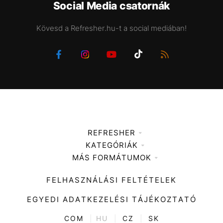
Social Media csatornák
Kövesd a Refresher.hu-t a social mediában!
REFRESHER
KATEGÓRIÁK
Médiaajánlat
MÁS FORMÁTUMOK
Zene
Impresszum
Kiemelt tartalmak
Divat
FELHASZNÁLÁSI FELTÉTELEK
Videó
Kultúra
EGYEDI ADATKEZELÉSI TÁJÉKOZTATÓ
Kvíz
ENTR
COM
|
HU
|
CZ
|
SK