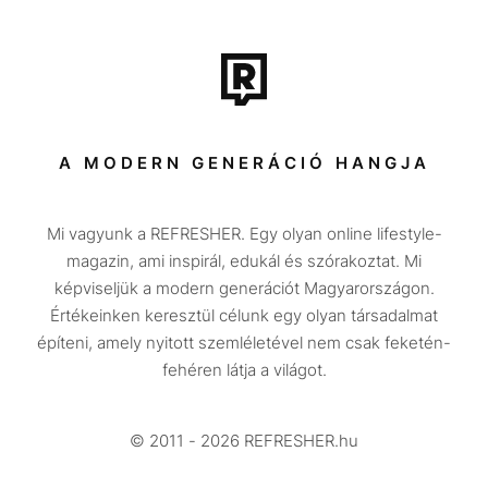
Film + sorozat
Tech-Tudomány
Sport
Társadalom
A MODERN GENERÁCIÓ HANGJA
Közélet
Mi vagyunk a REFRESHER. Egy olyan online lifestyle-
Utazás
magazin, ami inspirál, edukál és szórakoztat. Mi
Életmód
képviseljük a modern generációt Magyarországon.
Értékeinken keresztül célunk egy olyan társadalmat
Design
építeni, amely nyitott szemléletével nem csak feketén-
Beszélgetések
fehéren látja a világot.
Arcok
© 2011 - 2026 REFRESHER.hu
Videó