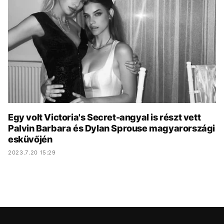
KÖZÉLET
UTAZÁS
ÉLETMÓD
DESIGN
BESZÉLGETÉSEK
ARCOK
VIDEÓ
TÖRTÉNETEK
GASZTRO
Egy volt Victoria's Secret-angyal is részt vett
Palvin Barbara és Dylan Sprouse magyarországi
esküvőjén
2023.7.20 15:29