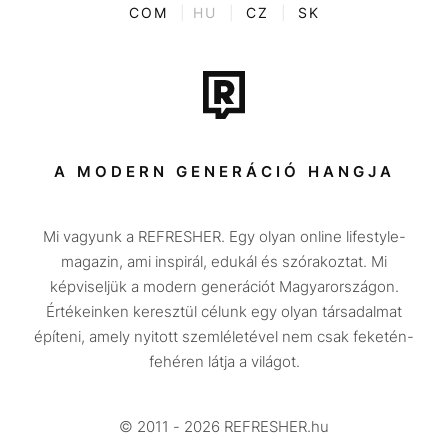
ENTR
COM
|
HU
|
CZ
|
SK
Film + sorozat
Tech-Tudomány
Sport
Társadalom
A MODERN GENERÁCIÓ HANGJA
Közélet
Mi vagyunk a REFRESHER. Egy olyan online lifestyle-
Utazás
magazin, ami inspirál, edukál és szórakoztat. Mi
Életmód
képviseljük a modern generációt Magyarországon.
Értékeinken keresztül célunk egy olyan társadalmat
Design
építeni, amely nyitott szemléletével nem csak feketén-
Beszélgetések
fehéren látja a világot.
Arcok
© 2011 - 2026 REFRESHER.hu
Videó