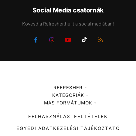
Social Media csatornák
Kövesd a Refresher.hu-t a social mediában!
REFRESHER
KATEGÓRIÁK
Médiaajánlat
MÁS FORMÁTUMOK
Zene
Impresszum
Kiemelt tartalmak
Divat
FELHASZNÁLÁSI FELTÉTELEK
Videó
Kultúra
EGYEDI ADATKEZELÉSI TÁJÉKOZTATÓ
Kvíz