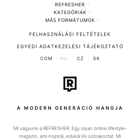
REFRESHER
KATEGÓRIÁK
Médiaajánlat
MÁS FORMÁTUMOK
Zene
Impresszum
Kiemelt tartalmak
Divat
FELHASZNÁLÁSI FELTÉTELEK
Videó
Kultúra
EGYEDI ADATKEZELÉSI TÁJÉKOZTATÓ
Kvíz
ENTR
COM
|
HU
|
CZ
|
SK
Film + sorozat
Tech-Tudomány
Sport
Társadalom
A MODERN GENERÁCIÓ HANGJA
Közélet
Mi vagyunk a REFRESHER. Egy olyan online lifestyle-
Utazás
magazin, ami inspirál, edukál és szórakoztat. Mi