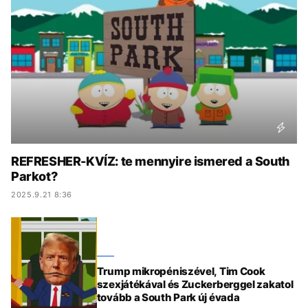
KÖZÉLET
UTAZÁS
ÉLETMÓD
DESIGN
BESZÉLGETÉSEK
ARCOK
VIDEÓ
TÖRTÉNETEK
GASZTRO
REFRESHER-KVÍZ: te mennyire ismered a South
Parkot?
2025.9.21 8:36
Trump mikropéniszével, Tim Cook
szexjátékával és Zuckerberggel zakatol
tovább a South Park új évada