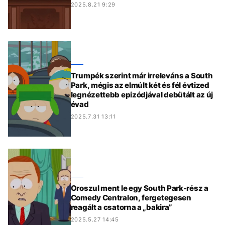
2025.8.21 9:29
Trumpék szerint már irreleváns a South
Park, mégis az elmúlt két és fél évtized
legnézettebb epizódjával debütált az új
évad
2025.7.31 13:11
Oroszul ment le egy South Park-rész a
Comedy Centralon, fergetegesen
reagált a csatorna a „bakira”
2025.5.27 14:45