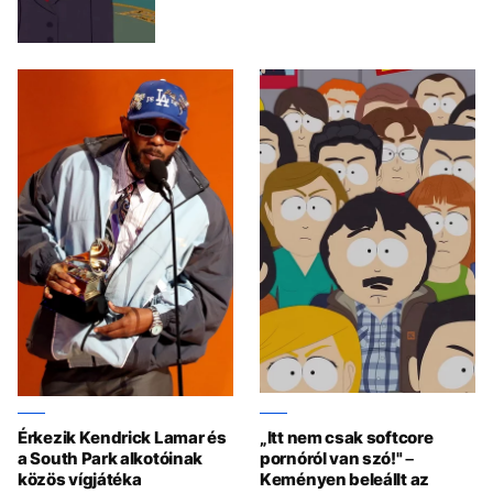
Érkezik Kendrick Lamar és
„Itt nem csak softcore
a South Park alkotóinak
pornóról van szó!" –
közös vígjátéka
Keményen beleállt az