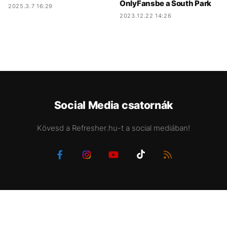
OnlyFansbe a South Park
2025.3.7 16:29
2023.12.22 14:26
Social Media csatornák
Kövesd a Refresher.hu-t a social mediában!