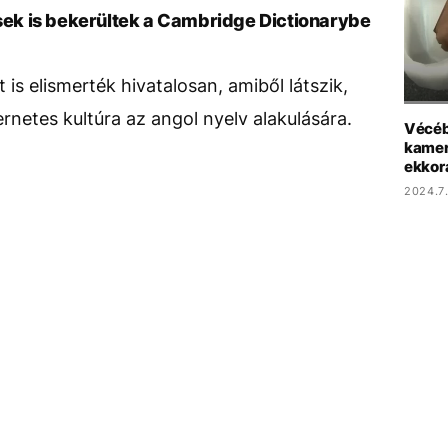
ések is bekerültek a Cambridge Dictionarybe
is elismerték hivatalosan, amiből látszik,
ernetes kultúra az angol nyelv alakulására.
Vécéb
kamer
ekkora
2024.7.