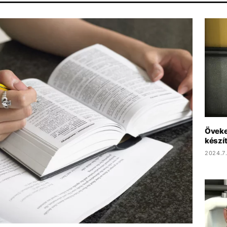
IANA GRANDE
KONCERT
HALÁL
MTVA
SEBESTYÉN BALÁ
Öveket
készít
2024.7.