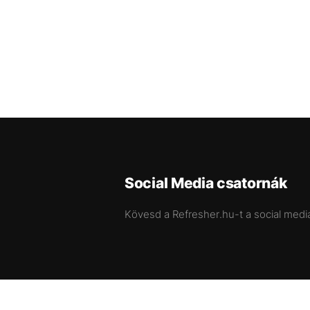
Social Media csatornák
Kövesd a Refresher.hu-t a social medi