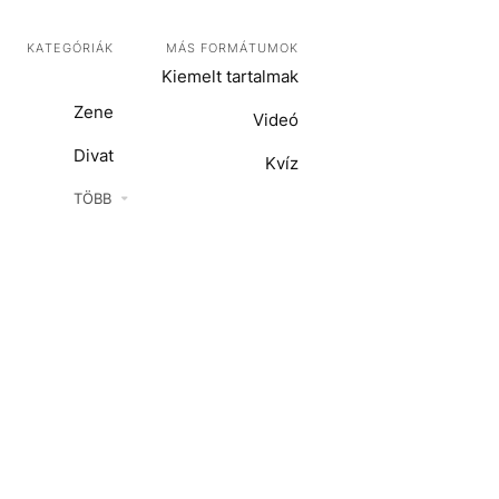
KATEGÓRIÁK
MÁS FORMÁTUMOK
Kiemelt tartalmak
Zene
Videó
Divat
Kvíz
Kultúra
TÖBB
ENTR
Film + sorozat
ech-Tudomány
Sport
Társadalom
Közélet