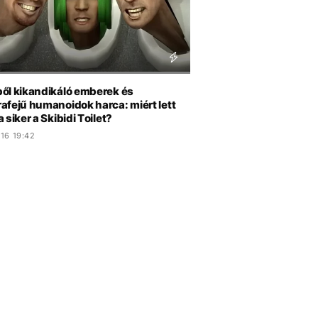
ől kikandikáló emberek és
afejű humanoidok harca: miért lett
 siker a Skibidi Toilet?
16 19:42