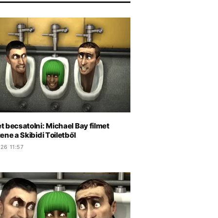
ZS
 becsatolni: Michael Bay filmet
ene a Skibidi Toiletből
26 11:57