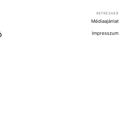
REFRESHER
Médiaajánlat
Impresszum
Ó
T