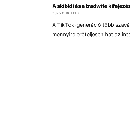
A skibidi és a tradwife kifejez
2025.8.18 13:07
A TikTok-generáció több szavát 
mennyire erőteljesen hat az int