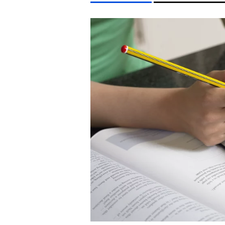
LIFESTYLE TÉMÁK
FIDESZ
SZIGET FESZTIVÁL
ENERGIAVÁLSÁG
AR
EGYÉB FORMÁTUMOK
REFRESHER
Kiemelt tartalmak
Videó
Kvíz
Médiaajánlat
Impresszum