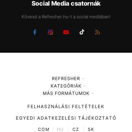
Social Media csatornák
Kövesd a Refresher.hu-t a social mediában!
REFRESHER
KATEGÓRIÁK
Médiaajánlat
MÁS FORMÁTUMOK
Zene
Impresszum
Kiemelt tartalmak
Divat
FELHASZNÁLÁSI FELTÉTELEK
Videó
Kultúra
EGYEDI ADATKEZELÉSI TÁJÉKOZTATÓ
Kvíz
ENTR
COM
|
HU
|
CZ
|
SK