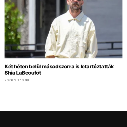
KÖZÉLET
UTAZÁS
ÉLETMÓD
DESIGN
BESZÉLGETÉSEK
ARCOK
VIDEÓ
TÖRTÉNETEK
GASZTRO
Két héten belül másodszorra is letartóztatták
Shia LaBeouföt
2026.3.1 10:08