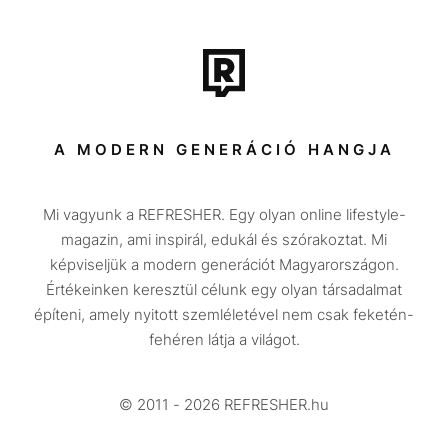
Film + sorozat
Tech-Tudomány
Sport
Társadalom
A MODERN GENERÁCIÓ HANGJA
Közélet
Mi vagyunk a REFRESHER. Egy olyan online lifestyle-
Utazás
magazin, ami inspirál, edukál és szórakoztat. Mi
Életmód
képviseljük a modern generációt Magyarországon.
Értékeinken keresztül célunk egy olyan társadalmat
Design
építeni, amely nyitott szemléletével nem csak feketén-
Beszélgetések
fehéren látja a világot.
Arcok
© 2011 - 2026 REFRESHER.hu
Videó