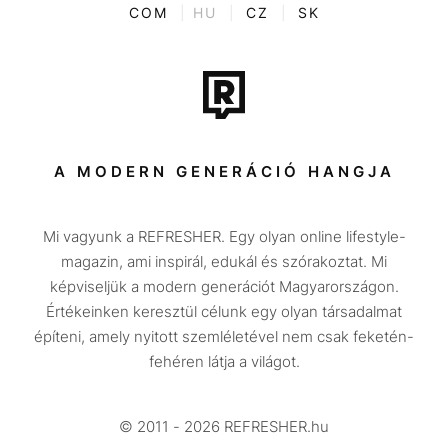
ENTR
COM
|
HU
|
CZ
|
SK
Film + sorozat
Tech-Tudomány
Sport
Társadalom
A MODERN GENERÁCIÓ HANGJA
Közélet
Mi vagyunk a REFRESHER. Egy olyan online lifestyle-
Utazás
magazin, ami inspirál, edukál és szórakoztat. Mi
Életmód
képviseljük a modern generációt Magyarországon.
Értékeinken keresztül célunk egy olyan társadalmat
Design
építeni, amely nyitott szemléletével nem csak feketén-
Beszélgetések
fehéren látja a világot.
Arcok
© 2011 - 2026 REFRESHER.hu
Videó