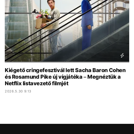
KÖZÉLET
UTAZÁS
ÉLETMÓD
DESIGN
BESZÉLGETÉSEK
ARCOK
VIDEÓ
TÖRTÉNETEK
GASZTRO
Kiégető cringefesztivál lett Sacha Baron Cohen
és Rosamund Pike új vígjátéka – Megnéztük a
Netflix listavezető filmjét
2026.5.30 9:13