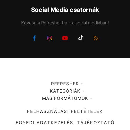
Social Media csatornák
Kövesd a Refresher.hu-t a social mediában!
REFRESHER
KATEGÓRIÁK
Médiaajánlat
MÁS FORMÁTUMOK
Zene
Impresszum
Kiemelt tartalmak
Divat
FELHASZNÁLÁSI FELTÉTELEK
Videó
Kultúra
EGYEDI ADATKEZELÉSI TÁJÉKOZTATÓ
Kvíz