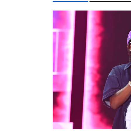
LIFESTYLE TÉMÁK
KONCERT
HŐSÉG
SEBESTYÉN BALÁZS
CELEB
EGYÉB FORMÁTUMOK
REFRESHER
Kiemelt tartalmak
Videó
Kvíz
Médiaajánlat
Impresszum