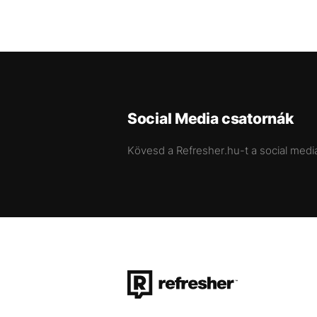
Social Media csatornák
Kövesd a Refresher.hu-t a social medi