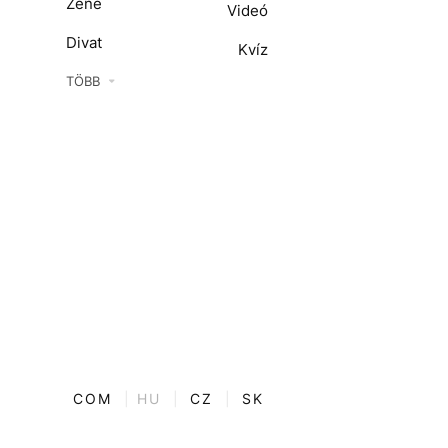
Zene
Videó
Divat
Kvíz
Kultúra
TÖBB
ENTR
Film + sorozat
ech-Tudomány
Sport
Társadalom
Közélet
Utazás
Életmód
COM
|
HU
|
CZ
|
SK
Design