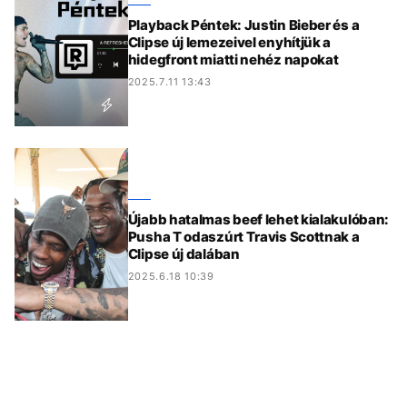
Playback Péntek: Justin Bieber és a
Clipse új lemezeivel enyhítjük a
hidegfront miatti nehéz napokat
2025.7.11 13:43
Újabb hatalmas beef lehet kialakulóban:
Pusha T odaszúrt Travis Scottnak a
Clipse új dalában
2025.6.18 10:39