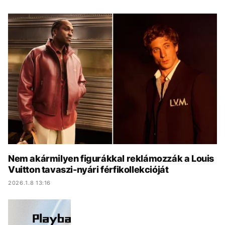
KÖZÉLET
UTAZÁS
ÉLETMÓD
DESIGN
BESZÉLGETÉSEK
ARCOK
VIDEÓ
TÖRTÉNETEK
GASZTRO
Nem akármilyen figurákkal reklámozzák a Louis
Vuitton tavaszi-nyári férfikollekcióját
2026.1.8 13:16