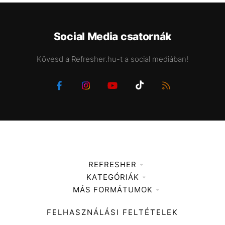
Social Media csatornák
Kövesd a Refresher.hu-t a social mediában!
REFRESHER
KATEGÓRIÁK
Médiaajánlat
MÁS FORMÁTUMOK
Zene
Impresszum
Kiemelt tartalmak
Divat
FELHASZNÁLÁSI FELTÉTELEK
Videó