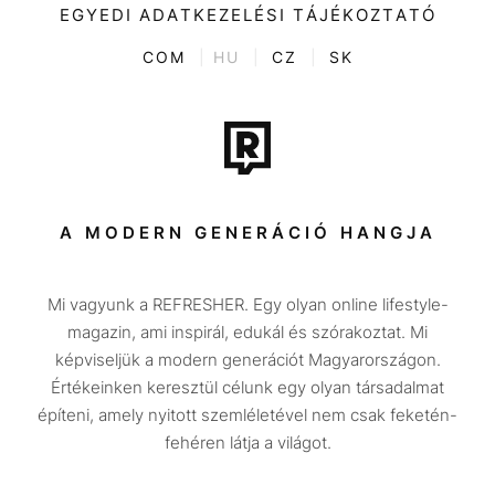
Kultúra
EGYEDI ADATKEZELÉSI TÁJÉKOZTATÓ
Kvíz
ENTR
COM
|
HU
|
CZ
|
SK
Film + sorozat
Tech-Tudomány
Sport
Társadalom
A MODERN GENERÁCIÓ HANGJA
Közélet
Mi vagyunk a REFRESHER. Egy olyan online lifestyle-
Utazás
magazin, ami inspirál, edukál és szórakoztat. Mi
Életmód
képviseljük a modern generációt Magyarországon.
Értékeinken keresztül célunk egy olyan társadalmat
Design
építeni, amely nyitott szemléletével nem csak feketén-
Beszélgetések
fehéren látja a világot.
Arcok