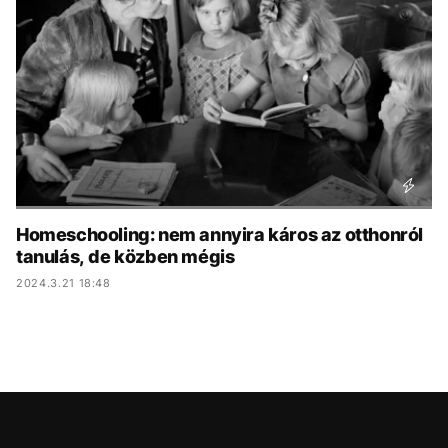
KÖZÉLET
UTAZÁS
ÉLETMÓD
DESIGN
BESZÉLGETÉSEK
ARCOK
VIDEÓ
TÖRTÉNETEK
GASZTRO
Homeschooling: nem annyira káros az otthonról
tanulás, de közben mégis
2024.3.21 18:48