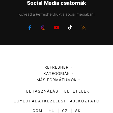
Social Media csatornák
Kövesd a Refresher.hu-t a social mediában!
REFRESHER
KATEGÓRIÁK
Médiaajánlat
MÁS FORMÁTUMOK
Zene
Impresszum
Kiemelt tartalmak
Divat
FELHASZNÁLÁSI FELTÉTELEK
Videó
Kultúra
EGYEDI ADATKEZELÉSI TÁJÉKOZTATÓ
Kvíz
ENTR
COM
|
HU
|
CZ
|
SK