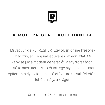
Film + sorozat
Tech-Tudomány
Sport
Társadalom
A MODERN GENERÁCIÓ HANGJA
Közélet
Mi vagyunk a REFRESHER. Egy olyan online lifestyle-
Utazás
magazin, ami inspirál, edukál és szórakoztat. Mi
Életmód
képviseljük a modern generációt Magyarországon.
Értékeinken keresztül célunk egy olyan társadalmat
Design
építeni, amely nyitott szemléletével nem csak feketén-
Beszélgetések
fehéren látja a világot.
Arcok
© 2011 - 2026 REFRESHER.hu
Videó