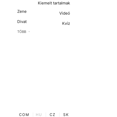
Kiemelt tartalmak
Zene
Videó
Divat
Kvíz
Kultúra
TÖBB
ENTR
Film + sorozat
ech-Tudomány
Sport
Társadalom
Közélet
Utazás
Életmód
COM
|
HU
|
CZ
|
SK