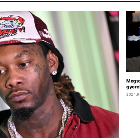
ÉN BALÁZS
MAGYARORSZÁG
CELEB
MAJKA
Megsz
gyere
2024.9