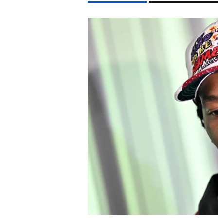
LIFESTYLE TÉMÁK
DUNA
KONCERT
TIKTOK
HŐSÉG
SEBESTY
EGYÉB FORMÁTUMOK
REFRESHER
Kiemelt tartalmak
Videó
Kvíz
Médiaajánlat
Impresszum