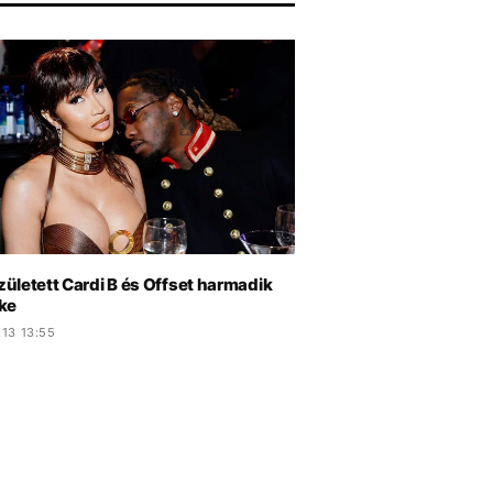
ületett Cardi B és Offset harmadik
ke
.13 13:55