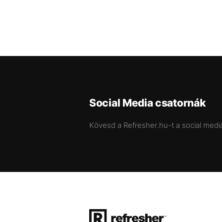
Social Media csatornák
Kövesd a Refresher.hu-t a social medi