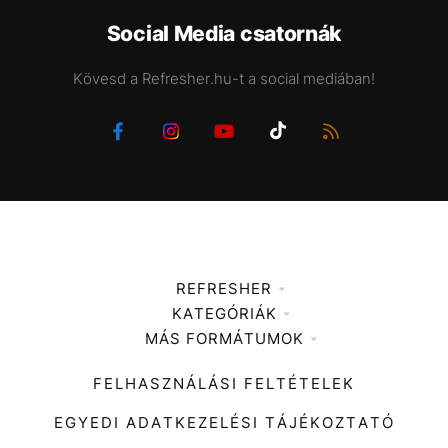
Social Media csatornák
Kövesd a Refresher.hu-t a social mediában!
REFRESHER
KATEGÓRIÁK
Médiaajánlat
MÁS FORMÁTUMOK
Zene
Impresszum
Kiemelt tartalmak
Divat
FELHASZNÁLÁSI FELTÉTELEK
Videó
Kultúra
EGYEDI ADATKEZELÉSI TÁJÉKOZTATÓ
Kvíz