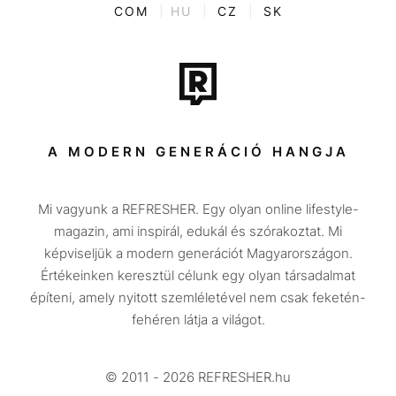
ENTR
COM
|
HU
|
CZ
|
SK
Film + sorozat
Tech-Tudomány
Sport
Társadalom
A MODERN GENERÁCIÓ HANGJA
Közélet
Mi vagyunk a REFRESHER. Egy olyan online lifestyle-
Utazás
magazin, ami inspirál, edukál és szórakoztat. Mi
Életmód
képviseljük a modern generációt Magyarországon.
Értékeinken keresztül célunk egy olyan társadalmat
Design
építeni, amely nyitott szemléletével nem csak feketén-
Beszélgetések
fehéren látja a világot.
Arcok
© 2011 - 2026 REFRESHER.hu
Videó