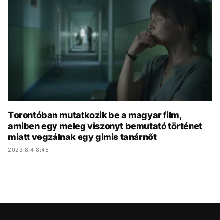
KÖZÉLET
UTAZÁS
ÉLETMÓD
DESIGN
BESZÉLGETÉSEK
ARCOK
VIDEÓ
TÖRTÉNETEK
GASZTRO
Torontóban mutatkozik be a magyar film,
amiben egy meleg viszonyt bemutató történet
miatt vegzálnak egy gimis tanárnőt
2023.8.4 8:45