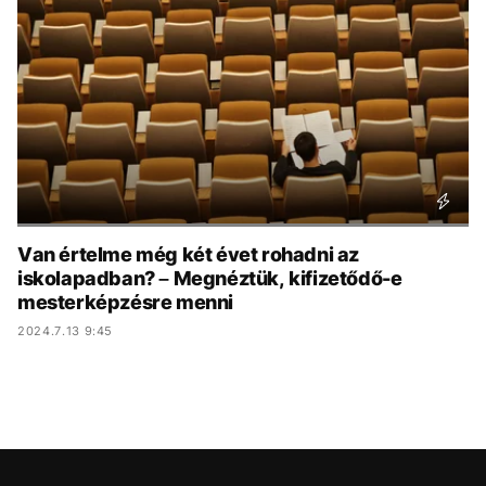
KÖZÉLET
UTAZÁS
ÉLETMÓD
DESIGN
BESZÉLGETÉSEK
ARCOK
VIDEÓ
TÖRTÉNETEK
GASZTRO
Van értelme még két évet rohadni az
iskolapadban? – Megnéztük, kifizetődő-e
mesterképzésre menni
2024.7.13 9:45