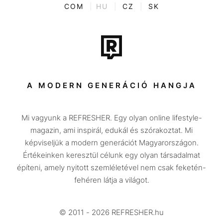
ENTR
COM
|
HU
|
CZ
|
SK
Film + sorozat
Tech-Tudomány
Sport
Társadalom
A MODERN GENERÁCIÓ HANGJA
Közélet
Mi vagyunk a REFRESHER. Egy olyan online lifestyle-
Utazás
magazin, ami inspirál, edukál és szórakoztat. Mi
Életmód
képviseljük a modern generációt Magyarországon.
Értékeinken keresztül célunk egy olyan társadalmat
Design
építeni, amely nyitott szemléletével nem csak feketén-
Beszélgetések
fehéren látja a világot.
Arcok
© 2011 - 2026 REFRESHER.hu
Videó