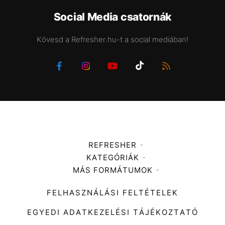
Social Media csatornák
Kövesd a Refresher.hu-t a social mediában!
REFRESHER
KATEGÓRIÁK
Médiaajánlat
MÁS FORMÁTUMOK
Zene
Impresszum
Kiemelt tartalmak
Divat
FELHASZNÁLÁSI FELTÉTELEK
Videó
Kultúra
EGYEDI ADATKEZELÉSI TÁJÉKOZTATÓ
Kvíz