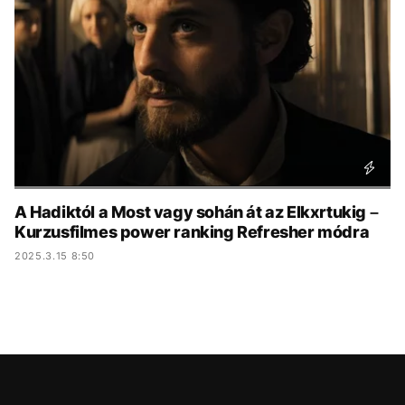
KÖZÉLET
UTAZÁS
ÉLETMÓD
DESIGN
BESZÉLGETÉSEK
ARCOK
VIDEÓ
TÖRTÉNETEK
GASZTRO
A Hadiktól a Most vagy sohán át az Elkxrtukig –
Kurzusfilmes power ranking Refresher módra
2025.3.15 8:50