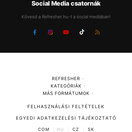
Social Media csatornák
Kövesd a Refresher.hu-t a social mediában!
REFRESHER
KATEGÓRIÁK
Médiaajánlat
MÁS FORMÁTUMOK
Zene
Impresszum
Kiemelt tartalmak
Divat
FELHASZNÁLÁSI FELTÉTELEK
Videó
Kultúra
EGYEDI ADATKEZELÉSI TÁJÉKOZTATÓ
Kvíz
ENTR
COM
|
HU
|
CZ
|
SK