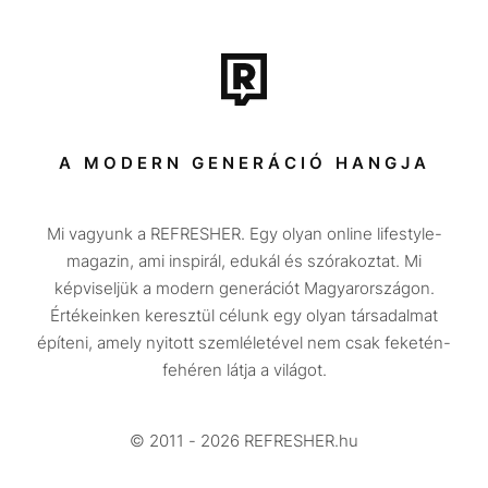
Film + sorozat
Tech-Tudomány
Sport
Társadalom
A MODERN GENERÁCIÓ HANGJA
Közélet
Mi vagyunk a REFRESHER. Egy olyan online lifestyle-
Utazás
magazin, ami inspirál, edukál és szórakoztat. Mi
Életmód
képviseljük a modern generációt Magyarországon.
Értékeinken keresztül célunk egy olyan társadalmat
Design
építeni, amely nyitott szemléletével nem csak feketén-
Beszélgetések
fehéren látja a világot.
Arcok
© 2011 - 2026 REFRESHER.hu
Videó