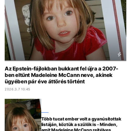
KÖZÉLET
UTAZÁS
ÉLETMÓD
DESIGN
BESZÉLGETÉSEK
ARCOK
VIDEÓ
TÖRTÉNETEK
GASZTRO
Az Epstein-fájlokban bukkant fel újra a 2007-
ben eltűnt Madeleine McCann neve, akinek
ügyében pár éve áttörés történt
2026.3.7 10:45
Több tucat ember volt a gyanúsítottak
listáján, köztük a szülők is – Minden,
amit Madeleine McCann rejtélyes