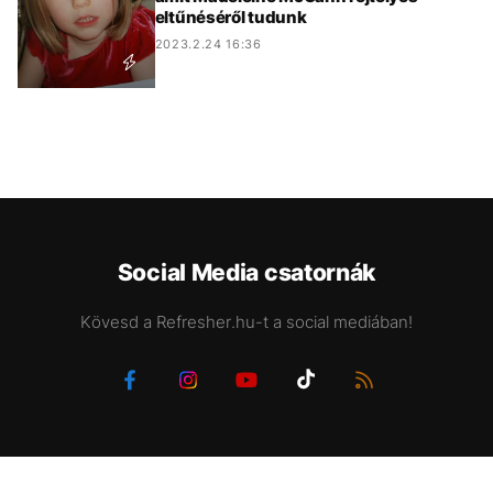
eltűnéséről tudunk
2023.2.24 16:36
Social Media csatornák
Kövesd a Refresher.hu-t a social mediában!