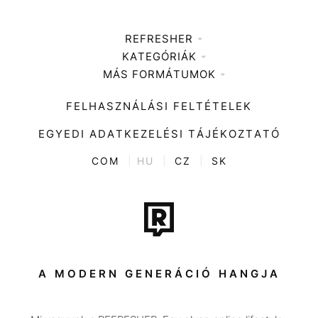
REFRESHER
KATEGÓRIÁK
Médiaajánlat
MÁS FORMÁTUMOK
Zene
Impresszum
Kiemelt tartalmak
Divat
FELHASZNÁLÁSI FELTÉTELEK
Videó
Kultúra
EGYEDI ADATKEZELÉSI TÁJÉKOZTATÓ
Kvíz
ENTR
COM
|
HU
|
CZ
|
SK
Film + sorozat
Tech-Tudomány
Sport
Társadalom
A MODERN GENERÁCIÓ HANGJA
Közélet