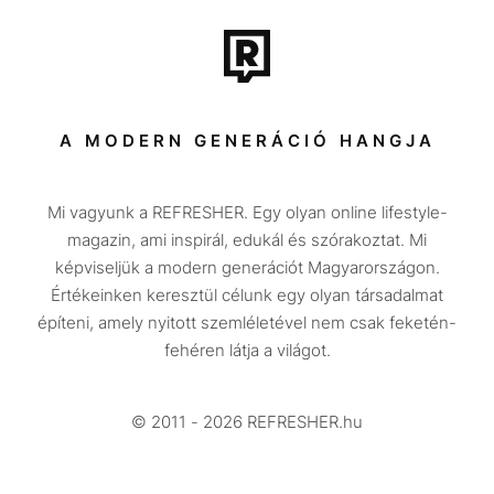
Film + sorozat
Tech-Tudomány
Sport
Társadalom
A MODERN GENERÁCIÓ HANGJA
Közélet
Mi vagyunk a REFRESHER. Egy olyan online lifestyle-
Utazás
magazin, ami inspirál, edukál és szórakoztat. Mi
Életmód
képviseljük a modern generációt Magyarországon.
Értékeinken keresztül célunk egy olyan társadalmat
Design
építeni, amely nyitott szemléletével nem csak feketén-
Beszélgetések
fehéren látja a világot.
Arcok
© 2011 - 2026 REFRESHER.hu
Videó
Történetek