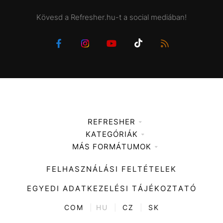
Kövesd a Refresher.hu-t a social mediában!
REFRESHER
KATEGÓRIÁK
Médiaajánlat
MÁS FORMÁTUMOK
Zene
Impresszum
Kiemelt tartalmak
Divat
FELHASZNÁLÁSI FELTÉTELEK
Videó
Kultúra
EGYEDI ADATKEZELÉSI TÁJÉKOZTATÓ
Kvíz
ENTR
COM
|
HU
|
CZ
|
SK