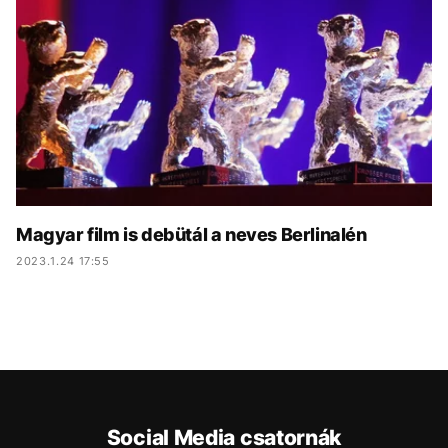
KÖZÉLET
UTAZÁS
ÉLETMÓD
DESIGN
BESZÉLGETÉSEK
ARCOK
VIDEÓ
TÖRTÉNETEK
GASZTRO
Magyar film is debütál a neves Berlinalén
2023.1.24 17:55
Social Media csatornák