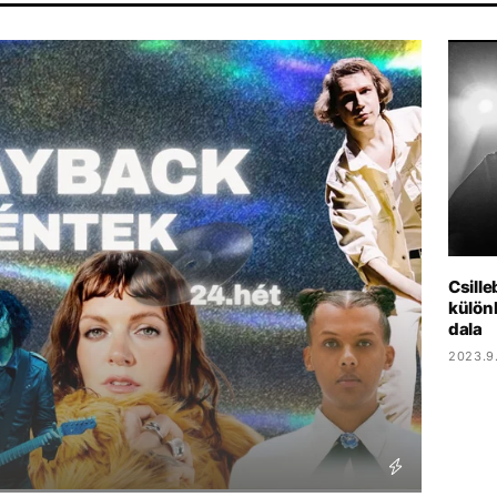
ENERGIAVÁLSÁG
MADONNA
FIDESZ
Csille
külön
dala
2023.9.