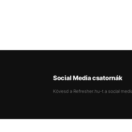
Social Media csatornák
Kövesd a Refresher.hu-t a social medi