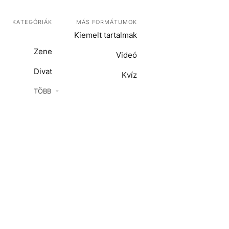
KATEGÓRIÁK
MÁS FORMÁTUMOK
Kiemelt tartalmak
Zene
Videó
Divat
Kvíz
Kultúra
TÖBB
ENTR
Film + sorozat
ech-Tudomány
Sport
Társadalom
Közélet