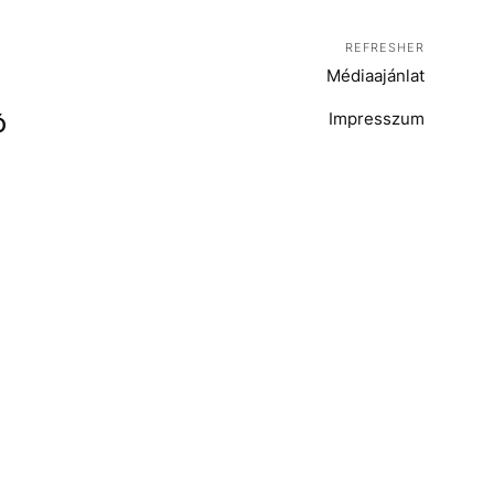
REFRESHER
Médiaajánlat
Impresszum
Ó
T