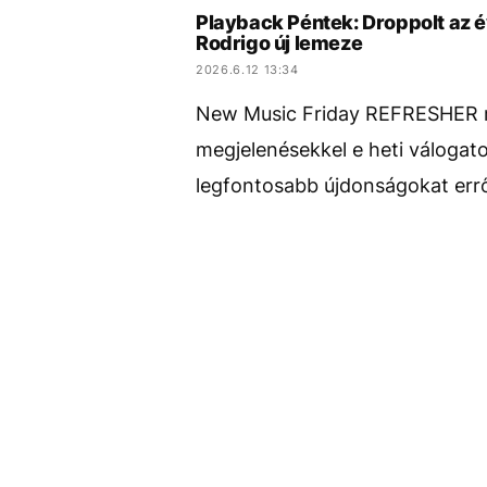
Playback Péntek: Droppolt az é
Rodrigo új lemeze
2026.6.12 13:34
New Music Friday REFRESHER mó
megjelenésekkel e heti válogatot
legfontosabb újdonságokat erről