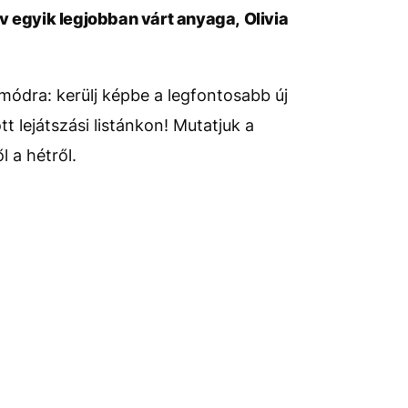
v egyik legjobban várt anyaga, Olivia
dra: kerülj képbe a legfontosabb új
t lejátszási listánkon! Mutatjuk a
 a hétről.