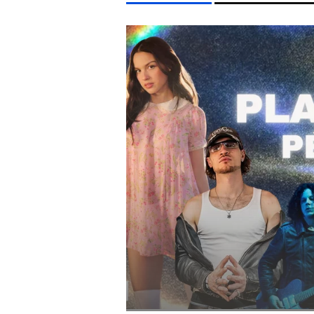
LIFESTYLE TÉMÁK
KONCERT
CELEB
MAJKA
MTVA
DUNA
EGYÉB FORMÁTUMOK
REFRESHER
Kiemelt tartalmak
Videó
Kvíz
Médiaajánlat
Impresszum