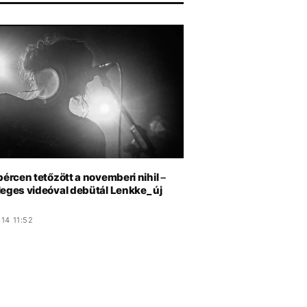
bércen tetőzött a novemberi nihil –
leges videóval debütál Lenkke_ új
14 11:52