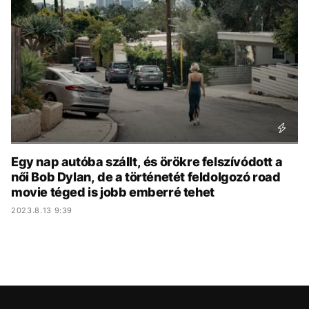
KÖZÉLET
UTAZÁS
ÉLETMÓD
DESIGN
BESZÉLGETÉSEK
ARCOK
VIDEÓ
TÖRTÉNETEK
GASZTRO
Egy nap autóba szállt, és örökre felszívódott a
női Bob Dylan, de a történetét feldolgozó road
movie téged is jobb emberré tehet
2023.8.13 9:39