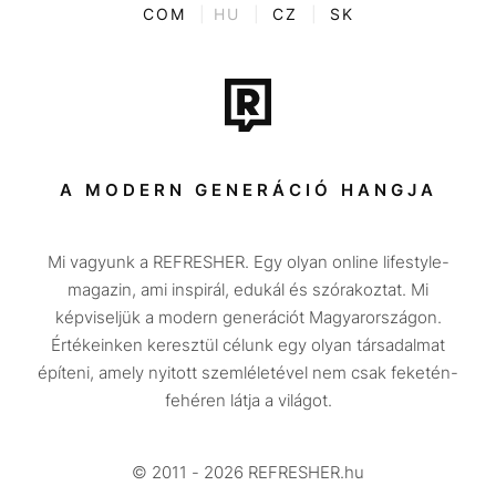
ENTR
COM
|
HU
|
CZ
|
SK
Film + sorozat
Tech-Tudomány
Sport
Társadalom
A MODERN GENERÁCIÓ HANGJA
Közélet
Mi vagyunk a REFRESHER. Egy olyan online lifestyle-
Utazás
magazin, ami inspirál, edukál és szórakoztat. Mi
Életmód
képviseljük a modern generációt Magyarországon.
Értékeinken keresztül célunk egy olyan társadalmat
Design
építeni, amely nyitott szemléletével nem csak feketén-
Beszélgetések
fehéren látja a világot.
Arcok
© 2011 - 2026 REFRESHER.hu
Videó