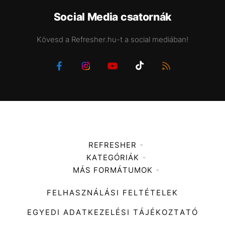
Social Media csatornák
Kövesd a Refresher.hu-t a social mediában!
REFRESHER
KATEGÓRIÁK
Médiaajánlat
MÁS FORMÁTUMOK
Zene
Impresszum
Kiemelt tartalmak
Divat
FELHASZNÁLÁSI FELTÉTELEK
Videó
Kultúra
EGYEDI ADATKEZELÉSI TÁJÉKOZTATÓ
Kvíz