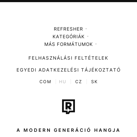
REFRESHER
KATEGÓRIÁK
Médiaajánlat
MÁS FORMÁTUMOK
Zene
Impresszum
Kiemelt tartalmak
Divat
FELHASZNÁLÁSI FELTÉTELEK
Videó
Kultúra
EGYEDI ADATKEZELÉSI TÁJÉKOZTATÓ
Kvíz
ENTR
COM
|
HU
|
CZ
|
SK
Film + sorozat
Tech-Tudomány
Sport
Társadalom
A MODERN GENERÁCIÓ HANGJA