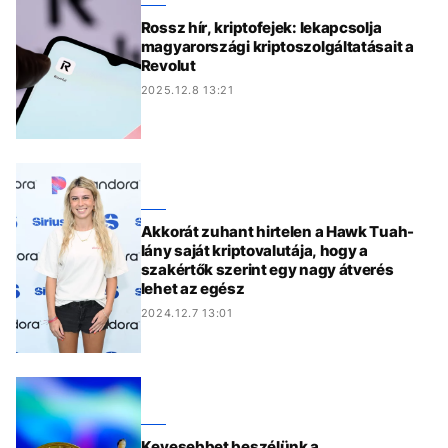
Rossz hír, kriptofejek: lekapcsolja
magyarországi kriptoszolgáltatásait a
Revolut
2025.12.8 13:21
Akkorát zuhant hirtelen a Hawk Tuah-
lány saját kriptovalutája, hogy a
szakértők szerint egy nagy átverés
lehet az egész
2024.12.7 13:01
Kevesebbet beszélünk a