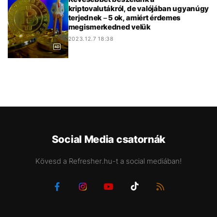
kriptovalutákról, de valójában ugyanúgy
terjednek – 5 ok, amiért érdemes
megismerkedned velük
2023.12.7 18:38
Social Media csatornák
Kövesd a Refresher.hu-t a social mediában!