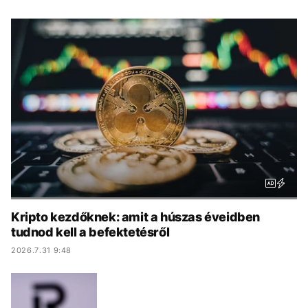
KÖZÉLET
UTAZÁS
ÉLETMÓD
DESIGN
BESZÉLGETÉSEK
ARCOK
VIDEÓ
TÖRTÉNETEK
GASZTRO
Kripto kezdőknek: amit a húszas éveidben
tudnod kell a befektetésről
2026.7.31 9:48