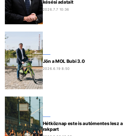
késési adatait
2026.7.7 10:36
Jön a MOL Bubi 3.0
2026.6.19 8:50
Hétköznap este is autómentes lesz a
rakpart