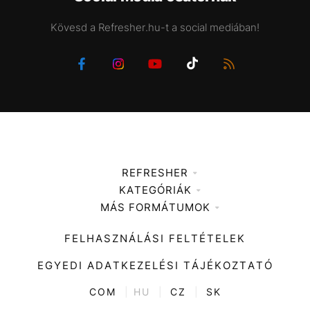
Kövesd a Refresher.hu-t a social mediában!
REFRESHER
KATEGÓRIÁK
Médiaajánlat
MÁS FORMÁTUMOK
Zene
Impresszum
Kiemelt tartalmak
Divat
FELHASZNÁLÁSI FELTÉTELEK
Videó
Kultúra
EGYEDI ADATKEZELÉSI TÁJÉKOZTATÓ
Kvíz
ENTR
COM
|
HU
|
CZ
|
SK