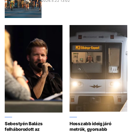
2026.5.22 13:02
Sebestyén Balázs
Hosszabb ideig járó
felháborodott az
metrók, gyorsabb