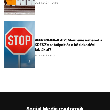
2024.9.24 10:49
REFRESHER-KVÍZ: Mennyire ismered a
KRESZ szabályait és a közlekedési
táblákat?
2024.9.21 9:01
Social Media csatornák