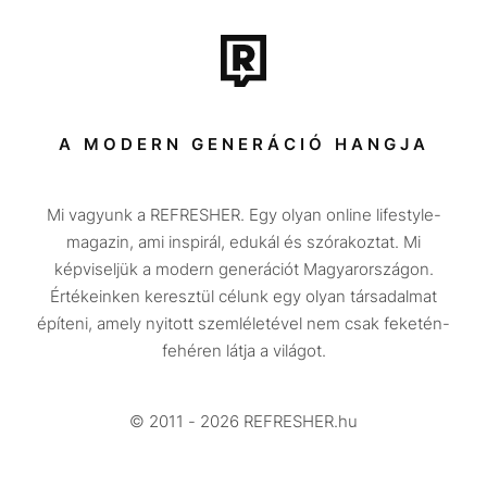
Film + sorozat
Tech-Tudomány
Sport
Társadalom
A MODERN GENERÁCIÓ HANGJA
Közélet
Mi vagyunk a REFRESHER. Egy olyan online lifestyle-
Utazás
magazin, ami inspirál, edukál és szórakoztat. Mi
Életmód
képviseljük a modern generációt Magyarországon.
Értékeinken keresztül célunk egy olyan társadalmat
Design
építeni, amely nyitott szemléletével nem csak feketén-
Beszélgetések
fehéren látja a világot.
Arcok
© 2011 - 2026 REFRESHER.hu
Videó
Történetek