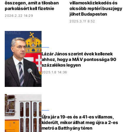
összegen, amit a tilosban
villamosközlekedés és
parkolásért kell fizetnie
olcsóbb reptéri buszjegy
jöhet Budapesten
2026.2.22 14:29
2025.3.11 8:52
Lázár János szerint évek kellenek
ahhoz, hogy a MÁV pontossága 90
százalékos legyen
2025.1.8 14:36
Újra jár a 19-es és a 41-es villamos,
kiderült, mikor állhat meg újra a 2-es
metró a Batthyány téren