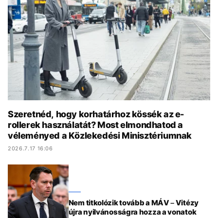
KÖZÉLET
UTAZÁS
ÉLETMÓD
DESIGN
BESZÉLGETÉSEK
ARCOK
VIDEÓ
TÖRTÉNETEK
GASZTRO
Szeretnéd, hogy korhatárhoz kössék az e-
rollerek használatát? Most elmondhatod a
véleményed a Közlekedési Minisztériumnak
2026.7.17 16:06
Nem titkolózik tovább a MÁV – Vitézy
újra nyilvánosságra hozza a vonatok