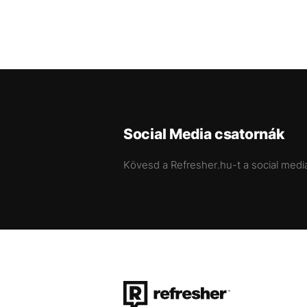
Social Media csatornák
Kövesd a Refresher.hu-t a social medi