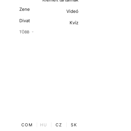
Zene
Videó
Divat
Kvíz
Kultúra
TÖBB
ENTR
Film + sorozat
ech-Tudomány
Sport
Társadalom
Közélet
Utazás
Életmód
COM
|
HU
|
CZ
|
SK