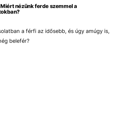
? Miért nézünk ferde szemmel a
tokban?
latban a férfi az idősebb, és úgy amúgy is,
még belefér?