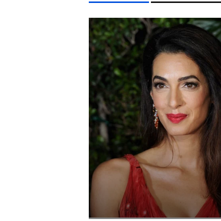
LIFESTYLE TÉMÁK
KONCERT
DUNA
KÁVÉ
ENERGIAVÁLSÁG
M
EGYÉB FORMÁTUMOK
REFRESHER
Kiemelt tartalmak
Videó
Kvíz
Médiaajánlat
Impresszum