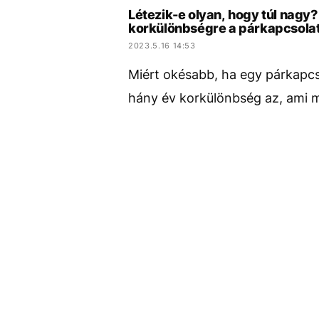
Létezik-e olyan, hogy túl nagy
korkülönbségre a párkapcsola
2023.5.16 14:53
Miért okésabb, ha egy párkapcso
hány év korkülönbség az, ami 