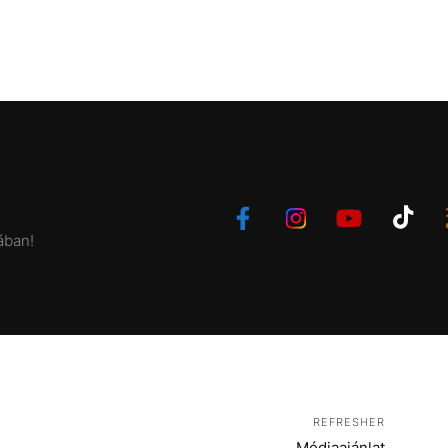
ában!
REFRESHER
Médiaajánlat