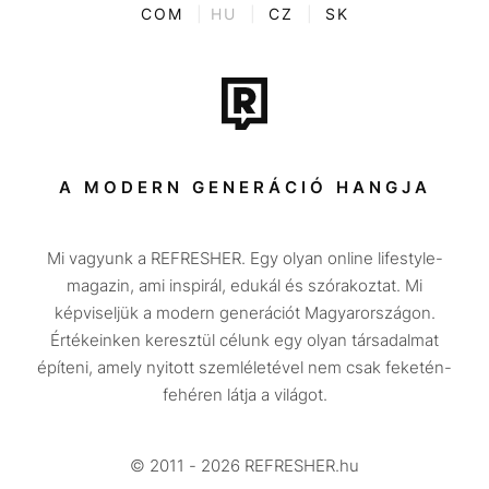
ENTR
COM
|
HU
|
CZ
|
SK
Film + sorozat
Tech-Tudomány
Sport
Társadalom
A MODERN GENERÁCIÓ HANGJA
Közélet
Mi vagyunk a REFRESHER. Egy olyan online lifestyle-
Utazás
magazin, ami inspirál, edukál és szórakoztat. Mi
Életmód
képviseljük a modern generációt Magyarországon.
Értékeinken keresztül célunk egy olyan társadalmat
Design
építeni, amely nyitott szemléletével nem csak feketén-
Beszélgetések
fehéren látja a világot.
Arcok
© 2011 - 2026 REFRESHER.hu
Videó