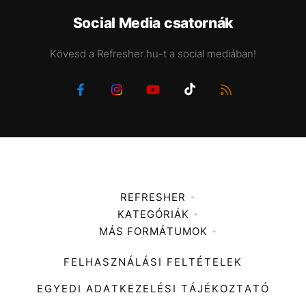
Social Media csatornák
Kövesd a Refresher.hu-t a social mediában!
REFRESHER
KATEGÓRIÁK
Médiaajánlat
MÁS FORMÁTUMOK
Zene
Impresszum
Kiemelt tartalmak
Divat
FELHASZNÁLÁSI FELTÉTELEK
Videó
Kultúra
EGYEDI ADATKEZELÉSI TÁJÉKOZTATÓ
Kvíz