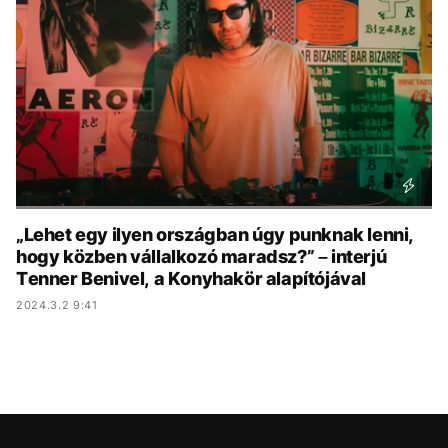
KÖZÉLET
UTAZÁS
ÉLETMÓD
DESIGN
BESZÉLGETÉSEK
ARCOK
VIDEÓ
TÖRTÉNETEK
GASZTRO
„Lehet egy ilyen országban úgy punknak lenni,
hogy közben vállalkozó maradsz?” – interjú
Tenner Benivel, a Konyhakör alapítójával
2024.3.2 9:41