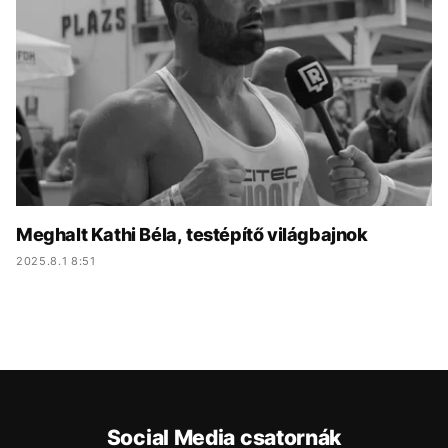
KÖZÉLET
UTAZÁS
ÉLETMÓD
DESIGN
BESZÉLGETÉSEK
ARCOK
VIDEÓ
TÖRTÉNETEK
GASZTRO
Meghalt Kathi Béla, testépítő világbajnok
2025.8.1 8:51
Social Media csatornák