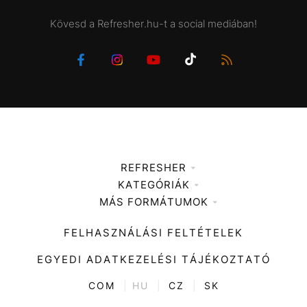
Kövesd a Refresher.hu-t a social mediában!
REFRESHER
KATEGÓRIÁK
Médiaajánlat
MÁS FORMÁTUMOK
Zene
Impresszum
Kiemelt tartalmak
Divat
FELHASZNÁLÁSI FELTÉTELEK
Videó
Kultúra
EGYEDI ADATKEZELÉSI TÁJÉKOZTATÓ
Kvíz
ENTR
COM
|
HU
|
CZ
|
SK