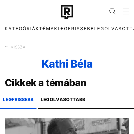
KATEGÓRIÁK
TÉMÁK
LEGFRISSEBB
LEGOLVASOTT
VISSZA
Kathi Béla
KATEGÓRIÁK
TÉMÁK
Cikkek a témában
ZENE
DUNA
DIVAT
FIDESZ
KULTÚRA
KÁVÉ
ENTR
KONCERT
LEGFRISSEBB
LEGOLVASOTTABB
FILM + SOROZAT
ENERGIAVÁLSÁG
TECH-TUDOMÁNY
SEBESTYÉN BALÁZS
SPORT
MADONNA
TÁRSADALOM
MAGYARORSZÁG