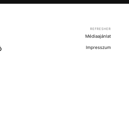
REFRESHER
Médiaajánlat
Impresszum
Ó
T