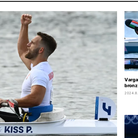
TOPHER NOLAN
TIKTOK
HŐSÉG
SEBESTYÉN BALÁZS
Varga
bronz
2024.8