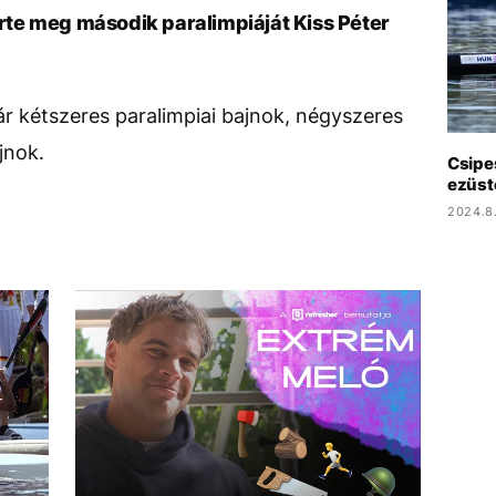
te meg második paralimpiáját Kiss Péter
ár kétszeres paralimpiai bajnok, négyszeres
jnok.
Csipe
ezüst
2024.8