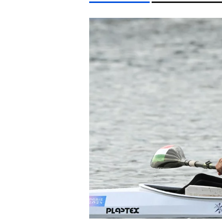
LIFESTYLE TÉMÁK
DUNA
KONCERT
MADONNA
FIDESZ
CHRIS
EGYÉB FORMÁTUMOK
REFRESHER
Kiemelt tartalmak
Videó
Kvíz
Médiaajánlat
Impresszum