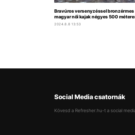
Bravúros versenyzéssel bronzérmes
magyar női kajak négyes 500 métere
2024.8.8 13:53
Social Media csatornák
Kövesd a Refresher.hu-t a social medi