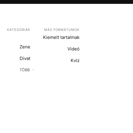
KATEGÓRIÁK
MÁS FORMÁTUMOK
Kiemelt tartalmak
Zene
Videó
Divat
Kvíz
Kultúra
TÖBB
ENTR
Film + sorozat
ech-Tudomány
Sport
Társadalom