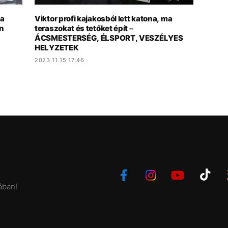
 a
Viktor profi kajakosból lett katona, ma
n
teraszokat és tetőket épít –
ÁCSMESTERSÉG, ÉLSPORT, VESZÉLYES
HELYZETEK
2023.11.15 17:46
ában!