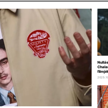
OLASZORSZÁG
MAJKA
SZIGET FESZTIVÁL
Nullá
Chala
filmjé
2025.1