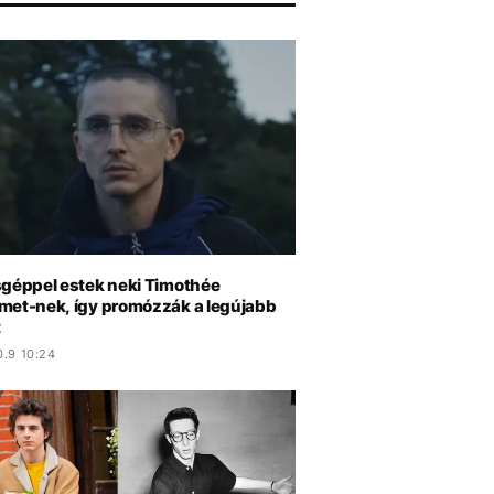
sgéppel estek neki Timothée
met-nek, így promózzák a legújabb
t
0.9 10:24