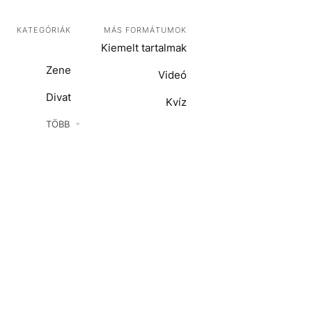
KATEGÓRIÁK
MÁS FORMÁTUMOK
Kiemelt tartalmak
Zene
Videó
Divat
Kvíz
Kultúra
TÖBB
ENTR
Film + sorozat
ech-Tudomány
Sport
Társadalom
Közélet