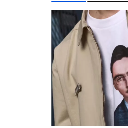
LIFESTYLE TÉMÁK
DUNA
MTVA
TIKTOK
HŐSÉG
CELEB
EGYÉB FORMÁTUMOK
REFRESHER
Kiemelt tartalmak
Videó
Kvíz
Médiaajánlat
Impresszum