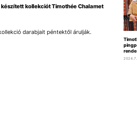
 készített kollekciót Timothée Chalamet
lekció darabjait péntektől árulják.
Timot
pingp
rende
2024.7.