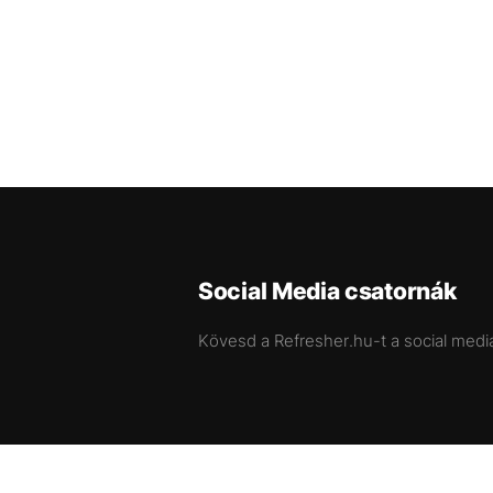
Social Media csatornák
Kövesd a Refresher.hu-t a social medi