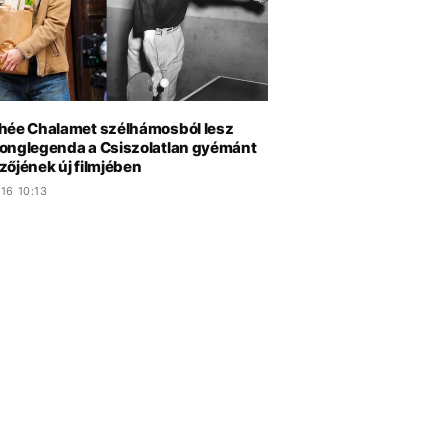
hée Chalamet szélhámosból lesz
onglegenda a Csiszolatlan gyémánt
zőjének új filmjében
16 10:13