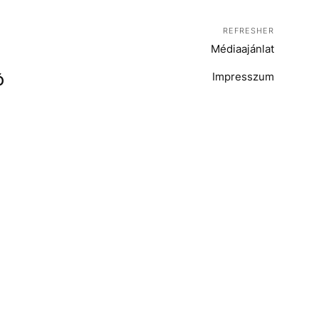
REFRESHER
Médiaajánlat
Impresszum
Ó
T