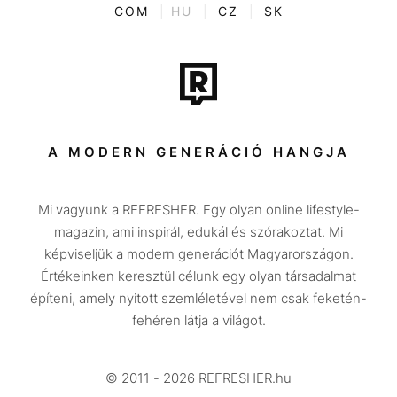
ENTR
COM
|
HU
|
CZ
|
SK
Film + sorozat
Tech-Tudomány
Sport
Társadalom
A MODERN GENERÁCIÓ HANGJA
Közélet
Mi vagyunk a REFRESHER. Egy olyan online lifestyle-
Utazás
magazin, ami inspirál, edukál és szórakoztat. Mi
Életmód
képviseljük a modern generációt Magyarországon.
Értékeinken keresztül célunk egy olyan társadalmat
Design
építeni, amely nyitott szemléletével nem csak feketén-
Beszélgetések
fehéren látja a világot.
Arcok
© 2011 - 2026 REFRESHER.hu
Videó