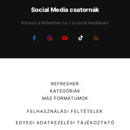
Social Media csatornák
Kövesd a Refresher.hu-t a social mediában!
REFRESHER
KATEGÓRIÁK
Médiaajánlat
MÁS FORMÁTUMOK
Zene
Impresszum
Kiemelt tartalmak
Divat
FELHASZNÁLÁSI FELTÉTELEK
Videó
Kultúra
EGYEDI ADATKEZELÉSI TÁJÉKOZTATÓ
Kvíz