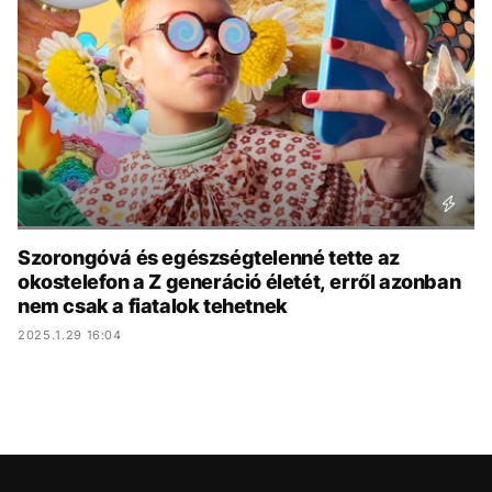
KÖZÉLET
UTAZÁS
ÉLETMÓD
DESIGN
BESZÉLGETÉSEK
ARCOK
VIDEÓ
TÖRTÉNETEK
GASZTRO
Szorongóvá és egészségtelenné tette az
okostelefon a Z generáció életét, erről azonban
nem csak a fiatalok tehetnek
2025.1.29 16:04