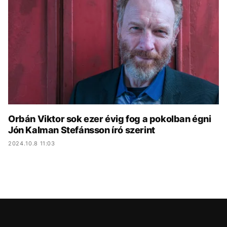
KÖZÉLET
UTAZÁS
ÉLETMÓD
DESIGN
BESZÉLGETÉSEK
ARCOK
VIDEÓ
TÖRTÉNETEK
GASZTRO
Orbán Viktor sok ezer évig fog a pokolban égni
Jón Kalman Stefánsson író szerint
2024.10.8 11:03