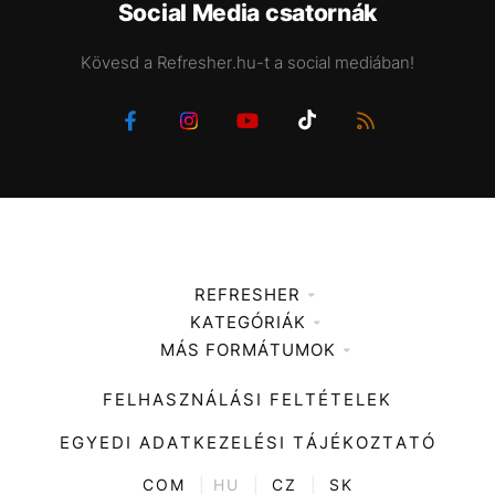
Social Media csatornák
Kövesd a Refresher.hu-t a social mediában!
REFRESHER
KATEGÓRIÁK
Médiaajánlat
MÁS FORMÁTUMOK
Zene
Impresszum
Kiemelt tartalmak
Divat
FELHASZNÁLÁSI FELTÉTELEK
Videó
Kultúra
EGYEDI ADATKEZELÉSI TÁJÉKOZTATÓ
Kvíz
ENTR
COM
|
HU
|
CZ
|
SK