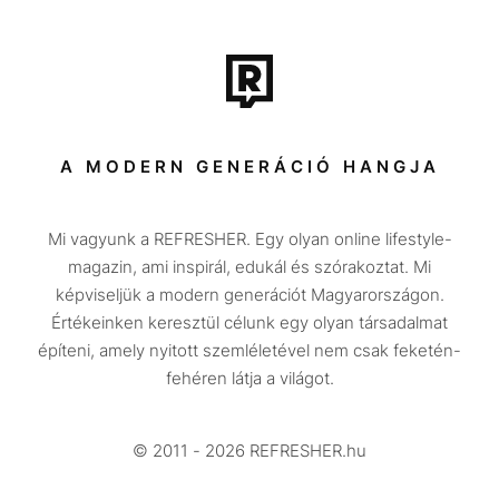
Film + sorozat
Tech-Tudomány
Sport
Társadalom
A MODERN GENERÁCIÓ HANGJA
Közélet
Mi vagyunk a REFRESHER. Egy olyan online lifestyle-
Utazás
magazin, ami inspirál, edukál és szórakoztat. Mi
Életmód
képviseljük a modern generációt Magyarországon.
Értékeinken keresztül célunk egy olyan társadalmat
Design
építeni, amely nyitott szemléletével nem csak feketén-
Beszélgetések
fehéren látja a világot.
Arcok
© 2011 - 2026 REFRESHER.hu
Videó