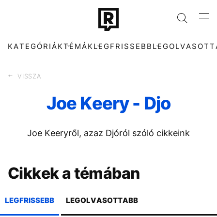
KATEGÓRIÁK
TÉMÁK
LEGFRISSEBB
LEGOLVASOTT
VISSZA
Joe Keery - Djo
KATEGÓRIÁK
TÉMÁK
Joe Keeryről, azaz Djóról szóló cikkeink
ZENE
KONCERT
DIVAT
TIKTOK
KULTÚRA
HŐSÉG
ENTR
SEBESTYÉN BALÁZS
Cikkek a témában
FILM + SOROZAT
CELEB
TECH-TUDOMÁNY
MAJKA
SPORT
MTVA
TÁRSADALOM
DUNA
LEGFRISSEBB
LEGOLVASOTTABB