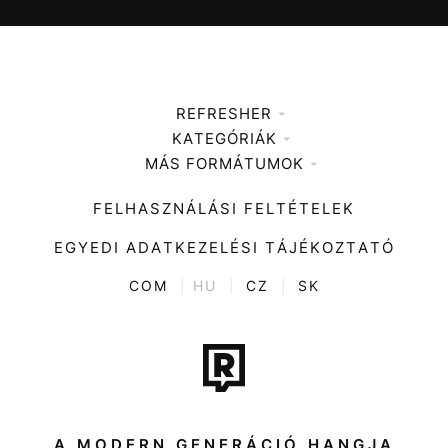
REFRESHER
KATEGÓRIÁK
Médiaajánlat
MÁS FORMÁTUMOK
Zene
Impresszum
Kiemelt tartalmak
Divat
FELHASZNÁLÁSI FELTÉTELEK
Videó
Kultúra
EGYEDI ADATKEZELÉSI TÁJÉKOZTATÓ
Kvíz
ENTR
COM
|
HU
|
CZ
|
SK
Film + sorozat
Tech-Tudomány
Sport
Társadalom
A MODERN GENERÁCIÓ HANGJA