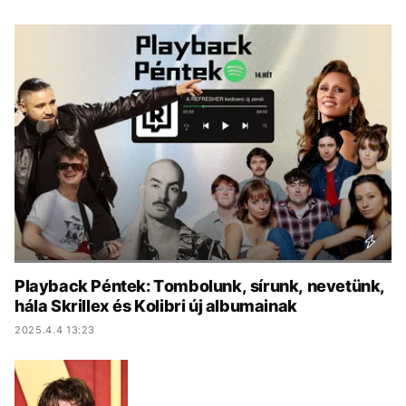
KÖZÉLET
UTAZÁS
ÉLETMÓD
DESIGN
BESZÉLGETÉSEK
ARCOK
VIDEÓ
TÖRTÉNETEK
GASZTRO
Playback Péntek: Tombolunk, sírunk, nevetünk,
hála Skrillex és Kolibri új albumainak
2025.4.4 13:23