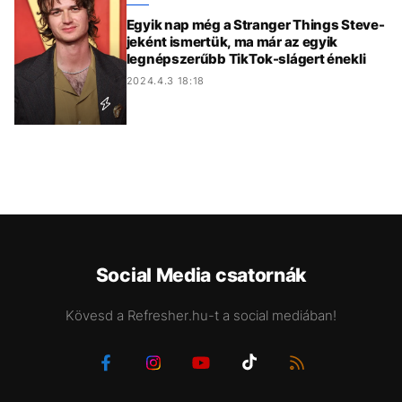
Egyik nap még a Stranger Things Steve-
jeként ismertük, ma már az egyik
legnépszerűbb TikTok-slágert énekli
2024.4.3 18:18
Social Media csatornák
Kövesd a Refresher.hu-t a social mediában!