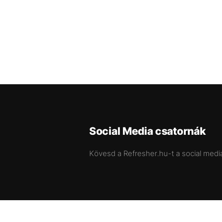
Social Media csatornák
Kövesd a Refresher.hu-t a social medi