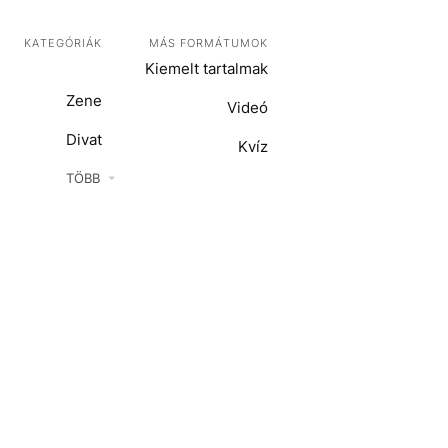
KATEGÓRIÁK
MÁS FORMÁTUMOK
Kiemelt tartalmak
Zene
Videó
Divat
Kvíz
Kultúra
TÖBB
ENTR
Film + sorozat
ech-Tudomány
Sport
Társadalom
Közélet