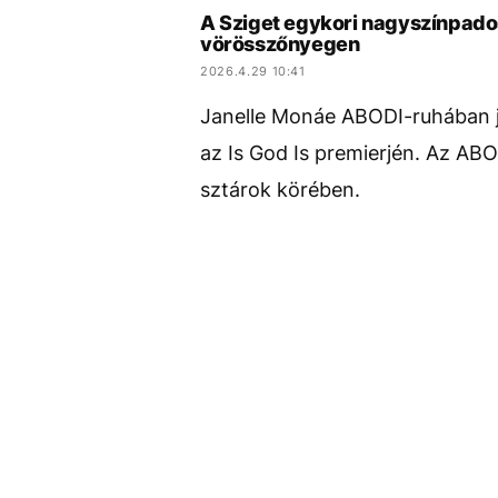
A Sziget egykori nagyszínpados
vörösszőnyegen
2026.4.29 10:41
Janelle Monáe ABODI-ruhában 
az Is God Is premierjén. Az AB
sztárok körében.