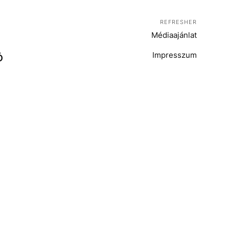
REFRESHER
Médiaajánlat
Impresszum
Ó
T