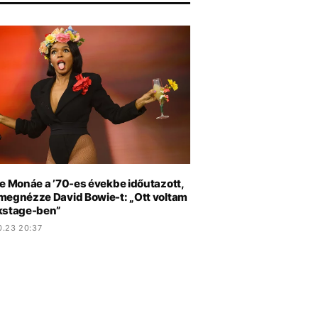
le Monáe a ’70-es évekbe időutazott,
megnézze David Bowie-t: „Ott voltam
kstage-ben”
0.23 20:37