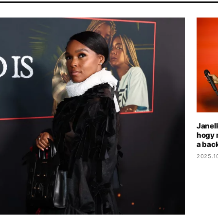
RT
MADONNA
SEBESTYÉN BALÁZS
MAGYARORSZÁG
Janel
hogy 
a bac
2025.1