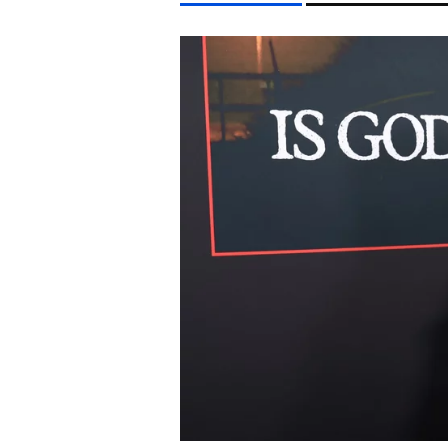
LIFESTYLE TÉMÁK
DUNA
KVÍZ
KÁVÉ
ENERGIAVÁLSÁG
KONCE
EGYÉB FORMÁTUMOK
REFRESHER
Kiemelt tartalmak
Videó
Kvíz
Médiaajánlat
Impresszum