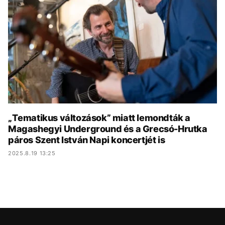
KÖZÉLET
UTAZÁS
ÉLETMÓD
DESIGN
BESZÉLGETÉSEK
ARCOK
VIDEÓ
TÖRTÉNETEK
GASZTRO
„Tematikus változások” miatt lemondták a
Magashegyi Underground és a Grecsó-Hrutka
páros Szent István Napi koncertjét is
2025.8.19 13:25