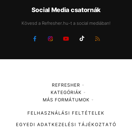
Social Media csatornák
Kövesd a Refresher.hu-t a social mediában!
REFRESHER
KATEGÓRIÁK
Médiaajánlat
MÁS FORMÁTUMOK
Zene
Impresszum
Kiemelt tartalmak
Divat
FELHASZNÁLÁSI FELTÉTELEK
Videó
Kultúra
EGYEDI ADATKEZELÉSI TÁJÉKOZTATÓ
Kvíz