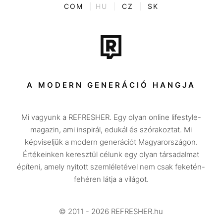
ENTR
COM
|
HU
|
CZ
|
SK
Film + sorozat
Tech-Tudomány
Sport
Társadalom
A MODERN GENERÁCIÓ HANGJA
Közélet
Mi vagyunk a REFRESHER. Egy olyan online lifestyle-
Utazás
magazin, ami inspirál, edukál és szórakoztat. Mi
Életmód
képviseljük a modern generációt Magyarországon.
Értékeinken keresztül célunk egy olyan társadalmat
Design
építeni, amely nyitott szemléletével nem csak feketén-
Beszélgetések
fehéren látja a világot.
Arcok
© 2011 - 2026 REFRESHER.hu
Videó