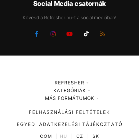
Social Media csatornák
Kövesd a Refresher.hu-t a social mediában!
REFRESHER
KATEGÓRIÁK
Médiaajánlat
MÁS FORMÁTUMOK
Zene
Impresszum
Kiemelt tartalmak
Divat
FELHASZNÁLÁSI FELTÉTELEK
Videó
Kultúra
EGYEDI ADATKEZELÉSI TÁJÉKOZTATÓ
Kvíz
ENTR
COM
|
HU
|
CZ
|
SK