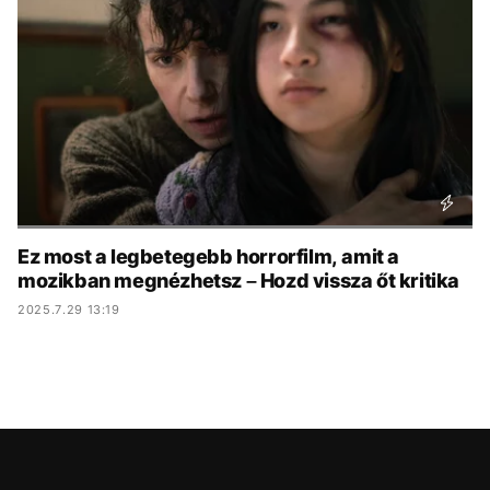
KÖZÉLET
UTAZÁS
ÉLETMÓD
DESIGN
BESZÉLGETÉSEK
ARCOK
VIDEÓ
TÖRTÉNETEK
GASZTRO
Ez most a legbetegebb horrorfilm, amit a
mozikban megnézhetsz – Hozd vissza őt kritika
2025.7.29 13:19