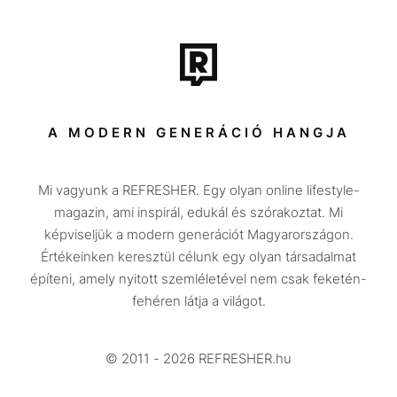
Film + sorozat
Tech-Tudomány
Sport
Társadalom
A MODERN GENERÁCIÓ HANGJA
Közélet
Mi vagyunk a REFRESHER. Egy olyan online lifestyle-
Utazás
magazin, ami inspirál, edukál és szórakoztat. Mi
Életmód
képviseljük a modern generációt Magyarországon.
Értékeinken keresztül célunk egy olyan társadalmat
Design
építeni, amely nyitott szemléletével nem csak feketén-
Beszélgetések
fehéren látja a világot.
Arcok
© 2011 - 2026 REFRESHER.hu
Videó