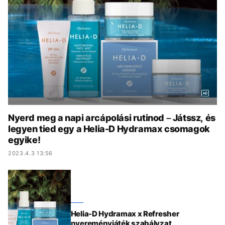
KÖZÉLET
UTAZÁS
ÉLETMÓD
DESIGN
BESZÉLGETÉSEK
ARCOK
VIDEÓ
TÖRTÉNETEK
GASZTRO
Nyerd meg a napi arcápolási rutinod – Játssz, és
legyen tied egy a Helia-D Hydramax csomagok
egyike!
2023.4.3 13:56
Helia-D Hydramax x Refresher
nyereményjáték szabályzat