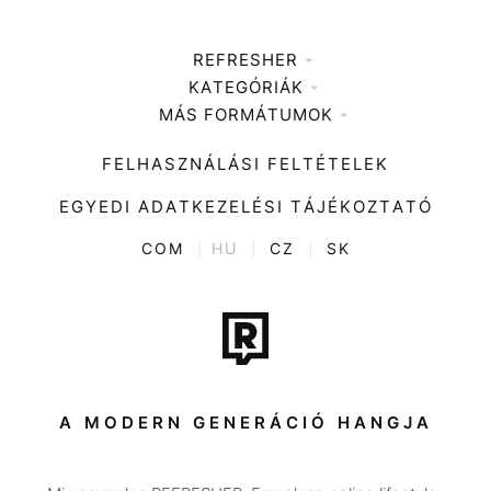
REFRESHER
KATEGÓRIÁK
Médiaajánlat
MÁS FORMÁTUMOK
Zene
Impresszum
Kiemelt tartalmak
Divat
FELHASZNÁLÁSI FELTÉTELEK
Videó
Kultúra
EGYEDI ADATKEZELÉSI TÁJÉKOZTATÓ
Kvíz
ENTR
COM
|
HU
|
CZ
|
SK
Film + sorozat
Tech-Tudomány
Sport
Társadalom
A MODERN GENERÁCIÓ HANGJA
Közélet