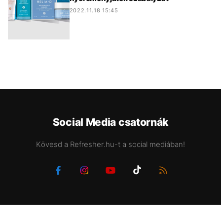
2022.11.18 15:45
Social Media csatornák
Kövesd a Refresher.hu-t a social mediában!