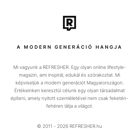
Film + sorozat
Tech-Tudomány
Sport
Társadalom
A MODERN GENERÁCIÓ HANGJA
Közélet
Mi vagyunk a REFRESHER. Egy olyan online lifestyle-
Utazás
magazin, ami inspirál, edukál és szórakoztat. Mi
Életmód
képviseljük a modern generációt Magyarországon.
Értékeinken keresztül célunk egy olyan társadalmat
Design
építeni, amely nyitott szemléletével nem csak feketén-
Beszélgetések
fehéren látja a világot.
Arcok
© 2011 - 2026 REFRESHER.hu
Videó