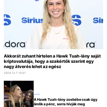
KÖZÉLET
UTAZÁS
ÉLETMÓD
DESIGN
BESZÉLGETÉSEK
ARCOK
VIDEÓ
TÖRTÉNETEK
GASZTRO
Akkorát zuhant hirtelen a Hawk Tuah-lány saját
kriptovalutája, hogy a szakértők szerint egy
nagy átverés lehet az egész
2024.12.7 13:01
A Hawk Tuah-lány zsebébe csak úgy
ömlik a pénz, sorra hívják meg