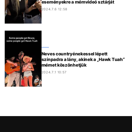
eseményekre a mémvideó sztárját
2024.7.6 12:58
Neves countryénekessel lépett
színpadra a lány, akinek a „Hawk Tuah“
mémet köszönhetjük
2024.7.1 10:57