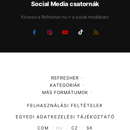
Social Media csatornák
Kövesd a Refresher.hu-t a social mediában!
REFRESHER
KATEGÓRIÁK
Médiaajánlat
MÁS FORMÁTUMOK
Zene
Impresszum
Kiemelt tartalmak
Divat
FELHASZNÁLÁSI FELTÉTELEK
Videó
Kultúra
EGYEDI ADATKEZELÉSI TÁJÉKOZTATÓ
Kvíz
ENTR
COM
|
HU
|
CZ
|
SK