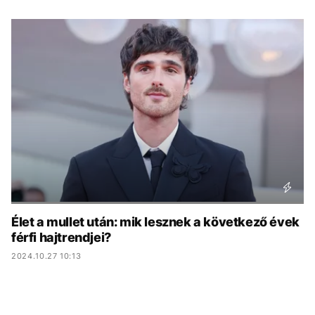
KÖZÉLET
UTAZÁS
ÉLETMÓD
DESIGN
BESZÉLGETÉSEK
ARCOK
VIDEÓ
TÖRTÉNETEK
GASZTRO
Élet a mullet után: mik lesznek a következő évek
férfi hajtrendjei?
2024.10.27 10:13