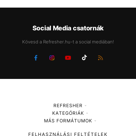
Social Media csatornák
Kövesd a Refresher.hu-t a social mediában!
REFRESHER
KATEGÓRIÁK
Médiaajánlat
MÁS FORMÁTUMOK
Zene
Impresszum
Kiemelt tartalmak
Divat
FELHASZNÁLÁSI FELTÉTELEK