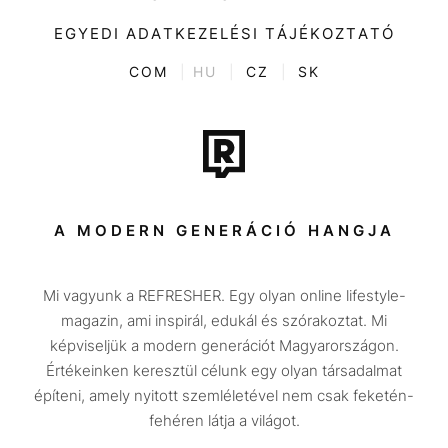
Videó
Kultúra
EGYEDI ADATKEZELÉSI TÁJÉKOZTATÓ
Kvíz
ENTR
COM
|
HU
|
CZ
|
SK
Film + sorozat
Tech-Tudomány
Sport
Társadalom
A MODERN GENERÁCIÓ HANGJA
Közélet
Mi vagyunk a REFRESHER. Egy olyan online lifestyle-
Utazás
magazin, ami inspirál, edukál és szórakoztat. Mi
Életmód
képviseljük a modern generációt Magyarországon.
Értékeinken keresztül célunk egy olyan társadalmat
Design
építeni, amely nyitott szemléletével nem csak feketén-
Beszélgetések
fehéren látja a világot.