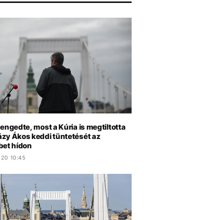
engedte, most a Kúria is megtiltotta
zy Ákos keddi tüntetését az
bet hídon
.20 10:45