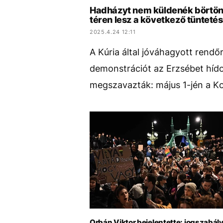
Hadházyt nem küldenék börtönb
téren lesz a következő tüntetés
2025.4.24 12:11
A Kúria által jóváhagyott rendő
demonstrációt az Erzsébet híd
megszavazták: május 1-jén a Kos
Orbán Viktor bejelentette: jogszabál