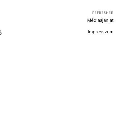
REFRESHER
Médiaajánlat
Impresszum
Ó
T