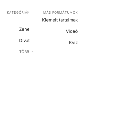
KATEGÓRIÁK
MÁS FORMÁTUMOK
Kiemelt tartalmak
Zene
Videó
Divat
Kvíz
Kultúra
TÖBB
ENTR
Film + sorozat
ech-Tudomány
Sport
Társadalom
Közélet