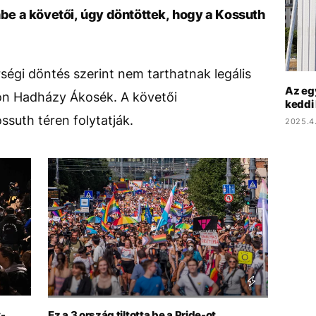
e a követői, úgy döntöttek, hogy a Kossuth
rségi döntés szerint nem tarthatnak legális
Az eg
on Hadházy Ákosék. A követői
keddi
suth téren folytatják.
2025.4
y-
Ez a 3 ország tiltotta be a Pride-ot