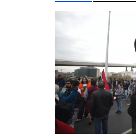
LIFESTYLE TÉMÁK
DUNA
MTVA
TIKTOK
HŐSÉG
CELEB
EGYÉB FORMÁTUMOK
REFRESHER
Kiemelt tartalmak
Videó
Kvíz
Médiaajánlat
Impresszum