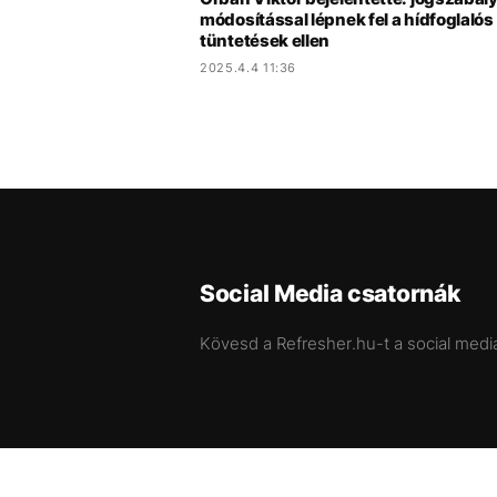
módosítással lépnek fel a hídfoglalós
tüntetések ellen
2025.4.4 11:36
Social Media csatornák
Kövesd a Refresher.hu-t a social medi