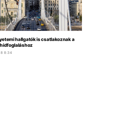
yetemi hallgatók is csatlakoznak a
 hídfoglaláshoz
.8 8:34