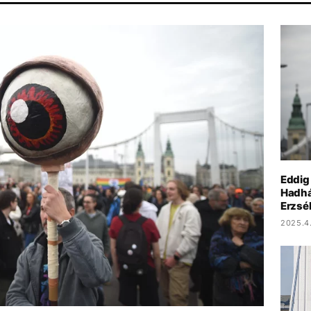
OLASZORSZÁG
MAJKA
SZIGET FESZTIVÁL
Eddig 
Hadhá
Erzsé
2025.4