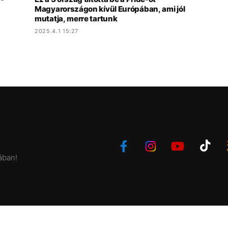
Magyarországon kívül Európában, ami jól
mutatja, merre tartunk
2025.4.1 15:27
ában!