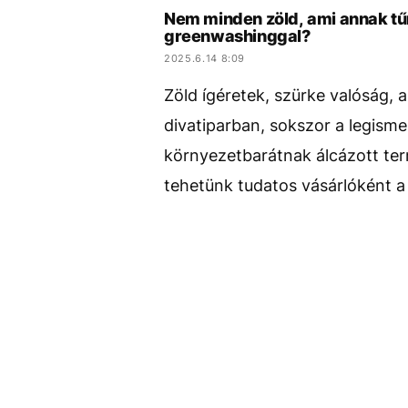
Nem minden zöld, ami annak tűn
greenwashinggal?
2025.6.14 8:09
Zöld ígéretek, szürke valóság,
divatiparban, sokszor a legism
környezetbarátnak álcázott ter
tehetünk tudatos vásárlóként a