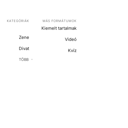
KATEGÓRIÁK
MÁS FORMÁTUMOK
Kiemelt tartalmak
Zene
Videó
Divat
Kvíz
Kultúra
TÖBB
ENTR
Film + sorozat
ech-Tudomány
Sport
Társadalom
Közélet