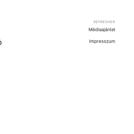
REFRESHER
Médiaajánlat
Impresszum
Ó
T