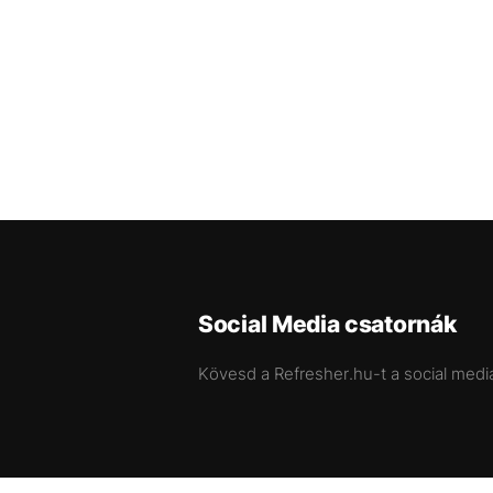
Social Media csatornák
Kövesd a Refresher.hu-t a social medi