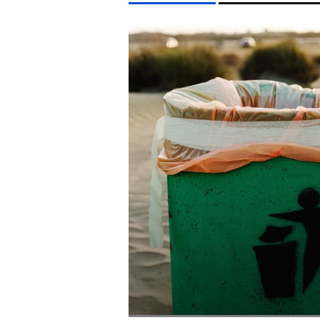
LIFESTYLE TÉMÁK
FIDESZ
SEBESTYÉN BALÁZS
KONCERT
CELEB
EGYÉB FORMÁTUMOK
REFRESHER
Kiemelt tartalmak
Videó
Kvíz
Médiaajánlat
Impresszum