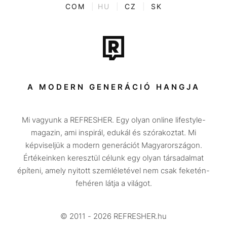
ENTR
COM
|
HU
|
CZ
|
SK
Film + sorozat
Tech-Tudomány
Sport
Társadalom
A MODERN GENERÁCIÓ HANGJA
Közélet
Mi vagyunk a REFRESHER. Egy olyan online lifestyle-
Utazás
magazin, ami inspirál, edukál és szórakoztat. Mi
Életmód
képviseljük a modern generációt Magyarországon.
Értékeinken keresztül célunk egy olyan társadalmat
Design
építeni, amely nyitott szemléletével nem csak feketén-
Beszélgetések
fehéren látja a világot.
Arcok
© 2011 - 2026 REFRESHER.hu
Videó