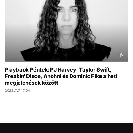
KÖZÉLET
UTAZÁS
ÉLETMÓD
DESIGN
BESZÉLGETÉSEK
ARCOK
VIDEÓ
TÖRTÉNETEK
GASZTRO
Playback Péntek: PJ Harvey, Taylor Swift,
Freakin' Disco, Anohni és Dominic Fike a heti
megjelenések között
2023.7.7 17:04