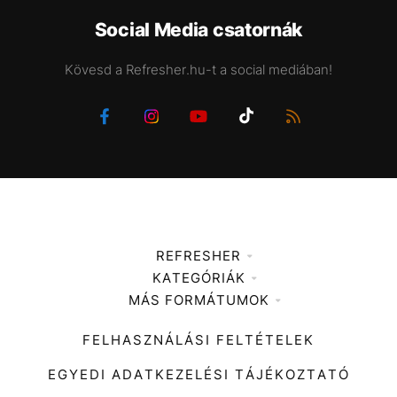
Social Media csatornák
Kövesd a Refresher.hu-t a social mediában!
REFRESHER
KATEGÓRIÁK
Médiaajánlat
MÁS FORMÁTUMOK
Zene
Impresszum
Kiemelt tartalmak
Divat
FELHASZNÁLÁSI FELTÉTELEK
Videó
Kultúra
EGYEDI ADATKEZELÉSI TÁJÉKOZTATÓ
Kvíz