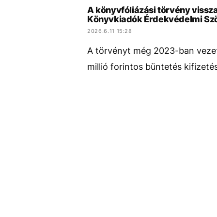
A könyvfóliázási törvény vissz
Könyvkiadók Érdekvédelmi Sz
2026.6.11 15:28
A törvényt még 2023-ban vezett
millió forintos büntetés kifizeté