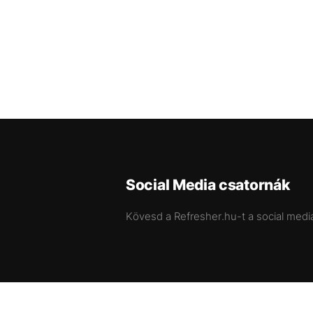
Social Media csatornák
Kövesd a Refresher.hu-t a social medi