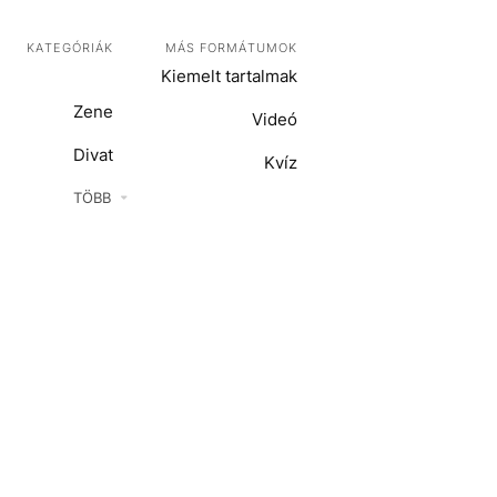
KATEGÓRIÁK
MÁS FORMÁTUMOK
Kiemelt tartalmak
Zene
Videó
Divat
Kvíz
Kultúra
TÖBB
ENTR
Film + sorozat
ech-Tudomány
Sport
Társadalom
Közélet