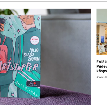
ZS
PARLAMENT
ENERGIAVÁLSÁG
MTVA
DUNA
Fóliák
Pride 
könyv
2023.1