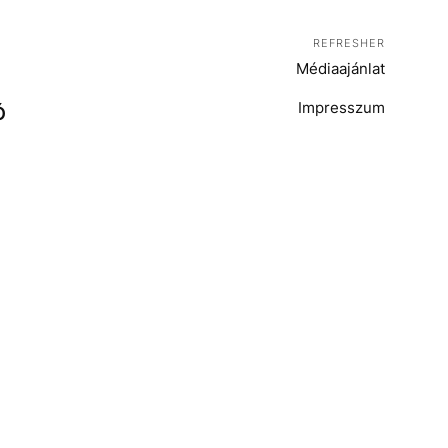
REFRESHER
Médiaajánlat
Impresszum
Ó
T