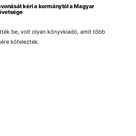
avonását kéri a kormánytól a Magyar
övetsége
ék be, volt olyan könyvkiadó, amit több
sére köteleztek.