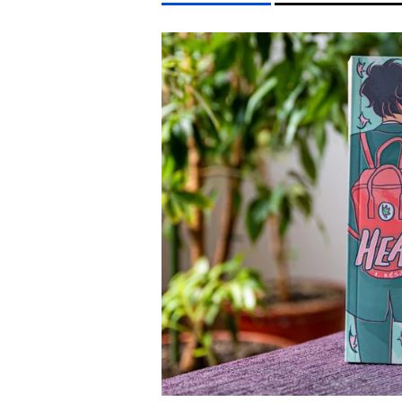
LIFESTYLE TÉMÁK
FIDESZ
KONCERT
MADONNA
SEBESTYÉN BALÁ
EGYÉB FORMÁTUMOK
REFRESHER
Kiemelt tartalmak
Videó
Kvíz
Médiaajánlat
Impresszum