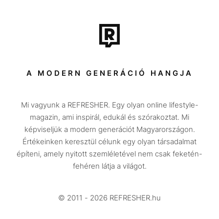
Film + sorozat
Tech-Tudomány
Sport
Társadalom
A MODERN GENERÁCIÓ HANGJA
Közélet
Mi vagyunk a REFRESHER. Egy olyan online lifestyle-
Utazás
magazin, ami inspirál, edukál és szórakoztat. Mi
Életmód
képviseljük a modern generációt Magyarországon.
Értékeinken keresztül célunk egy olyan társadalmat
Design
építeni, amely nyitott szemléletével nem csak feketén-
Beszélgetések
fehéren látja a világot.
Arcok
© 2011 - 2026 REFRESHER.hu
Videó