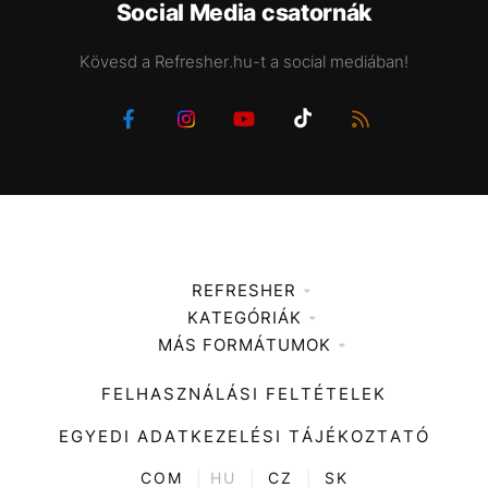
Social Media csatornák
Kövesd a Refresher.hu-t a social mediában!
REFRESHER
KATEGÓRIÁK
Médiaajánlat
MÁS FORMÁTUMOK
Zene
Impresszum
Kiemelt tartalmak
Divat
FELHASZNÁLÁSI FELTÉTELEK
Videó
Kultúra
EGYEDI ADATKEZELÉSI TÁJÉKOZTATÓ
Kvíz
ENTR
COM
|
HU
|
CZ
|
SK