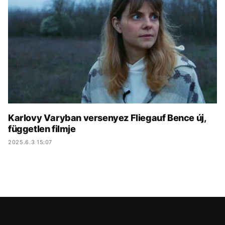
KÖZÉLET
UTAZÁS
ÉLETMÓD
DESIGN
BESZÉLGETÉSEK
ARCOK
VIDEÓ
TÖRTÉNETEK
GASZTRO
Karlovy Varyban versenyez Fliegauf Bence új,
független filmje
2025.6.3 15:07