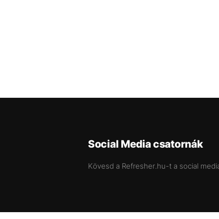
Social Media csatornák
Kövesd a Refresher.hu-t a social medi