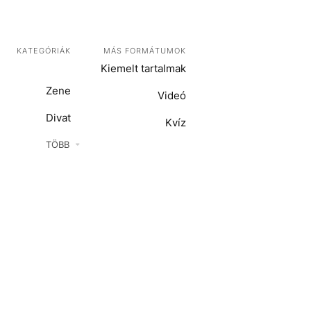
KATEGÓRIÁK
MÁS FORMÁTUMOK
Kiemelt tartalmak
Zene
Videó
Divat
Kvíz
Kultúra
TÖBB
ENTR
Film + sorozat
ech-Tudomány
Sport
Társadalom
Közélet