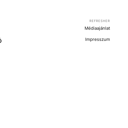
REFRESHER
Médiaajánlat
Impresszum
Ó
T