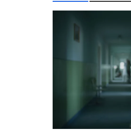
LIFESTYLE TÉMÁK
KONCERT
CELEB
MAJKA
MTVA
DUNA
EGYÉB FORMÁTUMOK
REFRESHER
Kiemelt tartalmak
Videó
Kvíz
Médiaajánlat
Impresszum