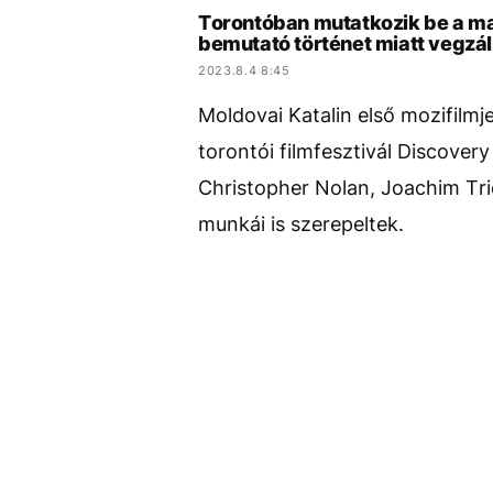
Torontóban mutatkozik be a ma
bemutató történet miatt vegzál
2023.8.4 8:45
Moldovai Katalin első mozifilmj
torontói filmfesztivál Discove
Christopher Nolan, Joachim Tri
munkái is szerepeltek.