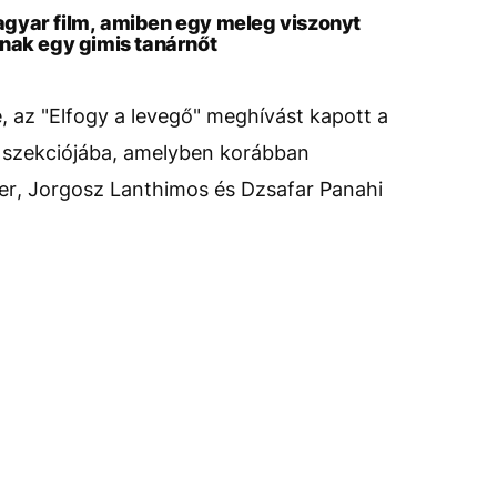
gyar film, amiben egy meleg viszonyt
nak egy gimis tanárnőt
e, az "Elfogy a levegő" meghívást kapott a
ry szekciójába, amelyben korábban
er, Jorgosz Lanthimos és Dzsafar Panahi