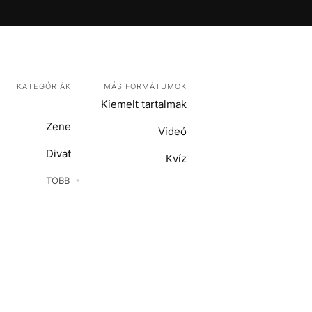
KATEGÓRIÁK
MÁS FORMÁTUMOK
Kiemelt tartalmak
Zene
Videó
Divat
Kvíz
Kultúra
TÖBB
ENTR
Film + sorozat
ech-Tudomány
Sport