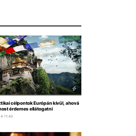
tikai célpontok Európán kívül, ahová
ost érdemes ellátogatni
4 11:43