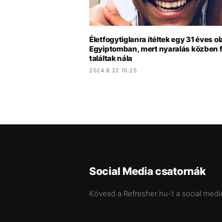
Életfogytiglanra ítéltek egy 31 éves o
Egyiptomban, mert nyaralás közben 
találtak nála
2024.8.22 10:25
Social Media csatornák
Kövesd a Refresher.hu-t a social medi