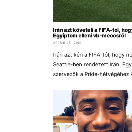
Irán azt követeli a FIFA-tól, h
Egyiptom elleni vb-meccsről
2026.6.25 12:49
Irán azt kéri a FIFA-tól, hog
Seattle-ben rendezett Irán–Egy
szervezők a Pride-hétvégéhez 