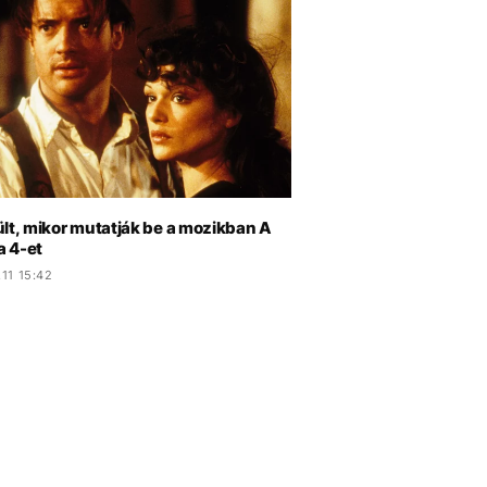
ült, mikor mutatják be a mozikban A
 4-et
11 15:42