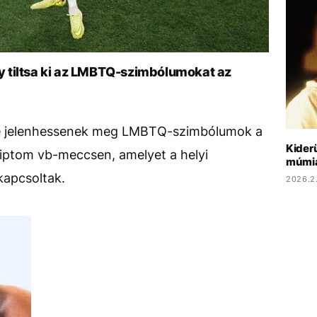
ogy tiltsa ki az LMBTQ-szimbólumokat az
y ne jelenhessenek meg LMBTQ-szimbólumok a
Kider
iptom vb-meccsen, amelyet a helyi
múmia
kapcsoltak.
2026.2.