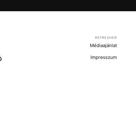
REFRESHER
Médiaajánlat
Impresszum
Ó
T