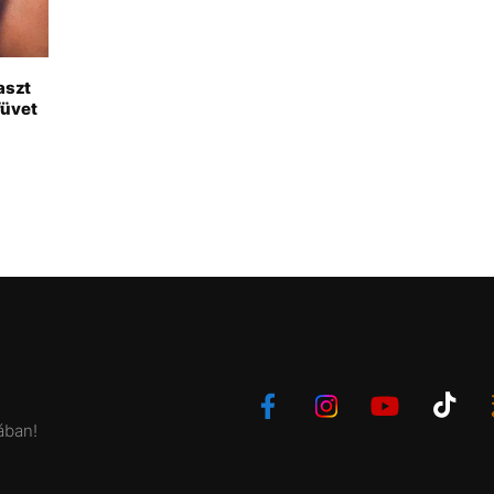
laszt
füvet
ában!