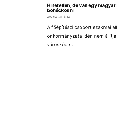
Hihetetlen, de van egy magyar
bohóckodni
2025.3.31 8:32
A főépítészi csoport szakmai ál
önkormányzata idén nem állítja 
városképet.