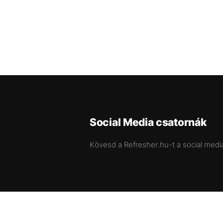
Social Media csatornák
Kövesd a Refresher.hu-t a social medi