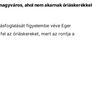
 nagyváros, ahol nem akarnak óriáskerékkel
lásfoglalását figyelembe véve Eger
fel az óriáskereket, mert az rontja a