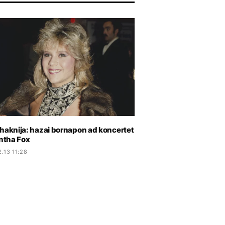
 haknija: hazai bornapon ad koncertet
tha Fox
.13 11:28