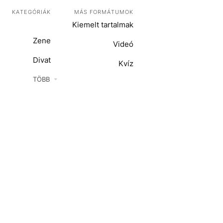
KATEGÓRIÁK
MÁS FORMÁTUMOK
Kiemelt tartalmak
Zene
Videó
Divat
Kvíz
Kultúra
TÖBB
ENTR
Film + sorozat
ech-Tudomány
Sport
Társadalom
Közélet
Utazás