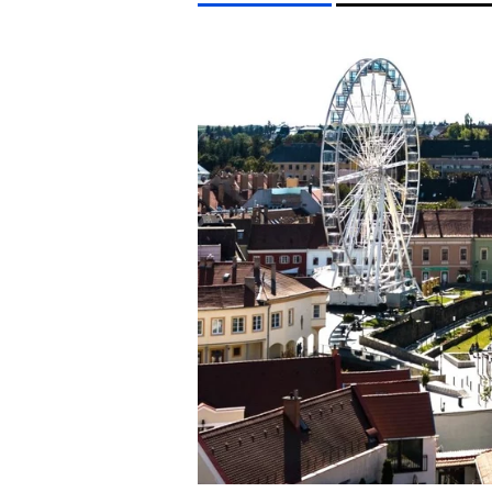
LIFESTYLE TÉMÁK
DUNA
MAJKA
MTVA
FIDESZ
KÁVÉ
KO
EGYÉB FORMÁTUMOK
REFRESHER
Kiemelt tartalmak
Videó
Kvíz
Médiaajánlat
Impresszum