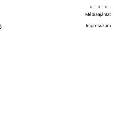
REFRESHER
Médiaajánlat
Impresszum
Ó
T