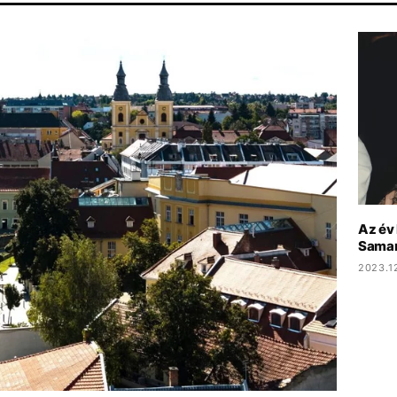
NCERT
ENERGIAVÁLSÁG
SEBESTYÉN BALÁZS
Az év
Saman
2023.12